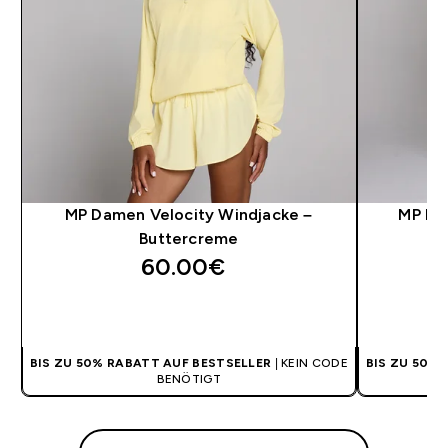
MP Damen Velocity Windjacke –
MP Da
Buttercreme
60.00€‎
SOFORTKAUF
BIS ZU 50% RABATT AUF BESTSELLER
| KEIN CODE
BIS ZU 50%
BENÖTIGT