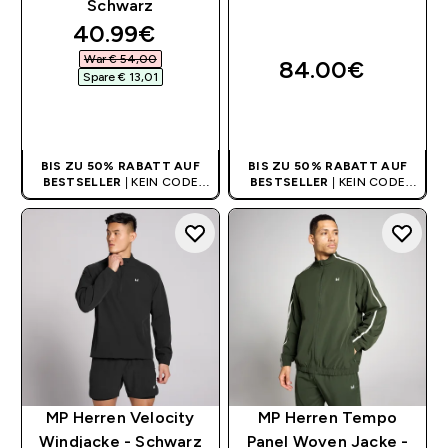
Schwarz
discounted price
40.99€‎
War € 54,00‎
84.00€‎
Spare € 13,01‎
SOFORTKAUF
SOFORTKAUF
BIS ZU 50% RABATT AUF
BIS ZU 50% RABATT AUF
BESTSELLER
| KEIN CODE
BESTSELLER
| KEIN CODE
BENÖTIGT
BENÖTIGT
MP Herren Velocity
MP Herren Tempo
Windjacke - Schwarz
Panel Woven Jacke -