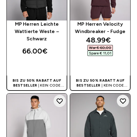
MP Herren Leichte
MP Herren Velocity
Wattierte Weste –
Windbreaker - Fudge
discounted pri
48.99€‎
Schwarz
War € 60,00‎
66.00€‎
Spare € 11,01‎
SOFORTKAUF
SOFORTKAUF
BIS ZU 50% RABATT AUF
BIS ZU 50% RABATT AUF
BESTSELLER
| KEIN CODE
BESTSELLER
| KEIN CODE
BENÖTIGT
BENÖTIGT