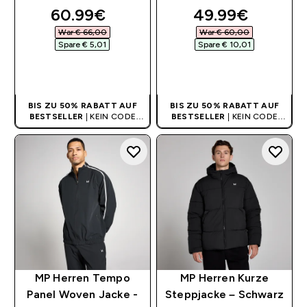
discounted price
discounted pri
60.99€‎
49.99€‎
War € 66,00‎
War € 60,00‎
Spare € 5,01‎
Spare € 10,01‎
SOFORTKAUF
SOFORTKAUF
BIS ZU 50% RABATT AUF
BIS ZU 50% RABATT AUF
BESTSELLER
| KEIN CODE
BESTSELLER
| KEIN CODE
BENÖTIGT
BENÖTIGT
MP Herren Tempo
MP Herren Kurze
Panel Woven Jacke -
Steppjacke – Schwarz