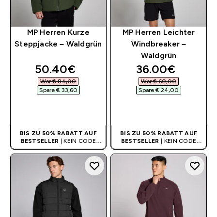
MP Herren Kurze
MP Herren Leichter
Steppjacke – Waldgrün
Windbreaker –
Waldgrün
discounted price
discounted pri
50.40€‎
36.00€‎
War € 84,00‎
War € 60,00‎
Spare € 33,60‎
Spare € 24,00‎
SOFORTKAUF
SOFORTKAUF
BIS ZU 50% RABATT AUF
BIS ZU 50% RABATT AUF
BESTSELLER
| KEIN CODE
BESTSELLER
| KEIN CODE
BENÖTIGT
BENÖTIGT