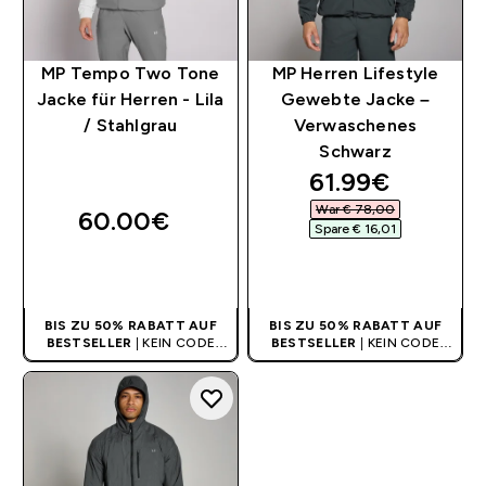
MP Tempo Two Tone
MP Herren Lifestyle
Jacke für Herren - Lila
Gewebte Jacke –
/ Stahlgrau
Verwaschenes
Schwarz
discounted pri
61.99€‎
War € 78,00‎
60.00€‎
Spare € 16,01‎
SOFORTKAUF
SOFORTKAUF
BIS ZU 50% RABATT AUF
BIS ZU 50% RABATT AUF
BESTSELLER
| KEIN CODE
BESTSELLER
| KEIN CODE
BENÖTIGT
BENÖTIGT