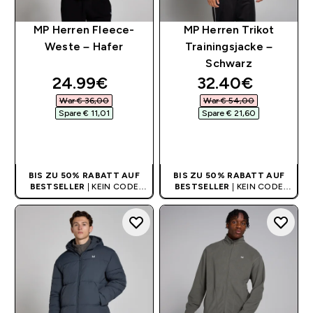
MP Herren Fleece-
MP Herren Trikot
Weste – Hafer
Trainingsjacke –
Schwarz
discounted price
discounted pri
24.99€‎
32.40€‎
War € 36,00‎
War € 54,00‎
Spare € 11,01‎
Spare € 21,60‎
SOFORTKAUF
SOFORTKAUF
BIS ZU 50% RABATT AUF
BIS ZU 50% RABATT AUF
BESTSELLER
| KEIN CODE
BESTSELLER
| KEIN CODE
BENÖTIGT
BENÖTIGT