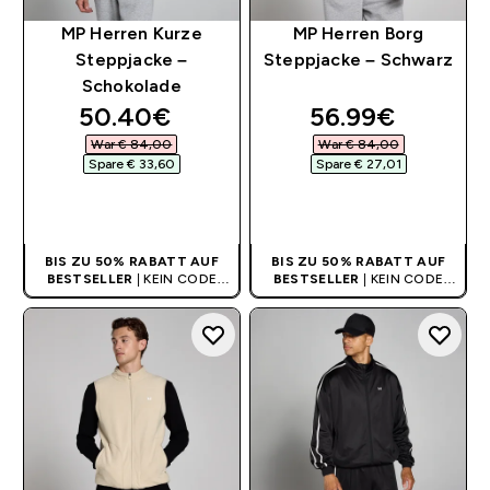
MP Herren Kurze
MP Herren Borg
Steppjacke –
Steppjacke – Schwarz
Schokolade
discounted price
discounted pri
50.40€‎
56.99€‎
War € 84,00‎
War € 84,00‎
Spare € 33,60‎
Spare € 27,01‎
SOFORTKAUF
SOFORTKAUF
BIS ZU 50% RABATT AUF
BIS ZU 50% RABATT AUF
BESTSELLER
| KEIN CODE
BESTSELLER
| KEIN CODE
BENÖTIGT
BENÖTIGT