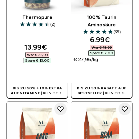
Thermopure
100% Taurin
(2)
Aminosäure
4.5 out of 5 stars
(39)
4.74 out of 5 stars
discounted pr
6.99€‎
discounted price
13.99€‎
War € 13,99‎
Spare € 7,00‎
War € 26,99‎
€ 27,96‎/kg
Spare € 13,00‎
SOFORTKAUF
SOFORTKAUF
BIS ZU 50% + 10% EXTRA
BIS ZU 50% RABATT AUF
AUF VITAMINE
| KEIN CODE
BESTSELLER
| KEIN CODE
BENÖTIGT
BENÖTIGT