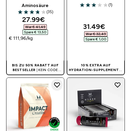
(1)
Aminosäure
3 out of 5 stars
(35)
3.83 out of 5 stars
discounted price
27.99€‎
discounted pri
31.49€‎
War € 41,49‎
Spare € 13,50‎
War € 32,49‎
€ 111,96‎/kg
Spare € 1,00‎
SOFORTKAUF
SOFORTKAUF
BIS ZU 50% RABATT AUF
10% EXTRA AUF
BESTSELLER
| KEIN CODE
HYDRATION-SUPPLEMENTE
|
BENÖTIGT
KEIN CODE BENÖTIGT