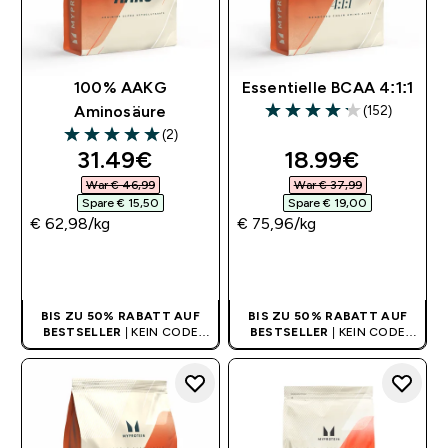
100% AAKG
Essentielle BCAA 4:1:1
(152)
Aminosäure
4.16 out of 5 stars
(2)
5 out of 5 stars
discounted price
discounted pri
31.49€‎
18.99€‎
War € 46,99‎
War € 37,99‎
Spare € 15,50‎
Spare € 19,00‎
€ 62,98‎/kg
€ 75,96‎/kg
SOFORTKAUF
SOFORTKAUF
BIS ZU 50% RABATT AUF
BIS ZU 50% RABATT AUF
BESTSELLER
| KEIN CODE
BESTSELLER
| KEIN CODE
BENÖTIGT
BENÖTIGT