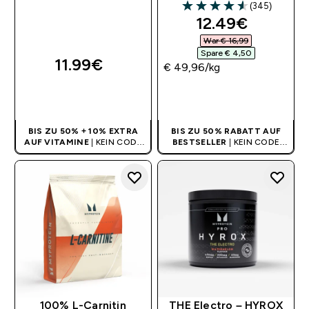
(345)
4.56 out of 5 stars
discounted pri
12.49€‎
War € 16,99‎
Spare € 4,50‎
11.99€‎
€ 49,96‎/kg
SOFORTKAUF
SOFORTKAUF
BIS ZU 50% + 10% EXTRA
BIS ZU 50% RABATT AUF
AUF VITAMINE
| KEIN CODE
BESTSELLER
| KEIN CODE
BENÖTIGT
BENÖTIGT
100% L-Carnitin
THE Electro – HYROX