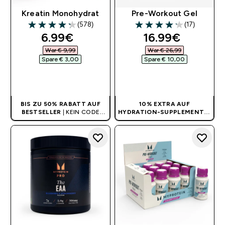
Kreatin Monohydrat
Pre-Workout Gel
(578)
(17)
4.27 out of 5 stars
4.18 out of 5 stars
discounted price
discounted pri
6.99€‎
16.99€‎
War € 9,99‎
War € 26,99‎
Spare € 3,00‎
Spare € 10,00‎
SOFORTKAUF
SOFORTKAUF
BIS ZU 50% RABATT AUF
10% EXTRA AUF
BESTSELLER
| KEIN CODE
HYDRATION-SUPPLEMENTE
|
BENÖTIGT
KEIN CODE BENÖTIGT