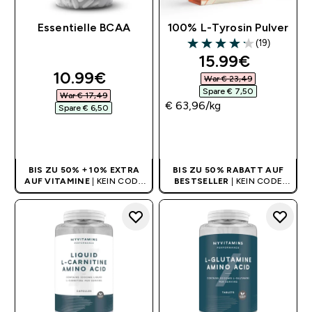
Essentielle BCAA
100% L-Tyrosin Pulver
(19)
4.16 out of 5 stars
discounted pri
15.99€‎
discounted price
10.99€‎
War € 23,49‎
Spare € 7,50‎
War € 17,49‎
€ 63,96‎/kg
Spare € 6,50‎
SOFORTKAUF
SOFORTKAUF
BIS ZU 50% + 10% EXTRA
BIS ZU 50% RABATT AUF
AUF VITAMINE
| KEIN CODE
BESTSELLER
| KEIN CODE
BENÖTIGT
BENÖTIGT