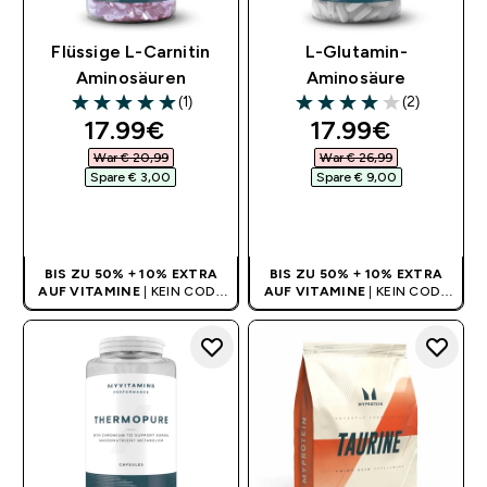
Flüssige L-Carnitin
L-Glutamin-
Aminosäuren
Aminosäure
(1)
(2)
5 out of 5 stars
4 out of 5 stars
discounted price
discounted pri
17.99€‎
17.99€‎
War € 20,99‎
War € 26,99‎
Spare € 3,00‎
Spare € 9,00‎
SOFORTKAUF
SOFORTKAUF
BIS ZU 50% + 10% EXTRA
BIS ZU 50% + 10% EXTRA
AUF VITAMINE
| KEIN CODE
AUF VITAMINE
| KEIN CODE
BENÖTIGT
BENÖTIGT