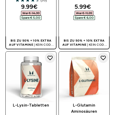
(55)
4.35 out of 5 stars
discounted price
discounted pr
9.99€‎
5.99€‎
War € 14,99‎
War € 11,99‎
Spare € 5,00‎
Spare € 6,00‎
SOFORTKAUF
SOFORTKAUF
BIS ZU 50% + 10% EXTRA
BIS ZU 50% + 10% EXTRA
AUF VITAMINE
| KEIN CODE
AUF VITAMINE
| KEIN CODE
BENÖTIGT
BENÖTIGT
L-Lysin-Tabletten
L-Glutamin
Aminosäuren