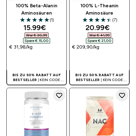
100% Beta-Alanin
100% L-Theanin
Aminosäuren
Aminosäure
(1)
(7)
5 out of 5 stars
4.43 out of 5 stars
discounted price
discounted pri
15.99€‎
20.99€‎
War € 30,99‎
War € 41,99‎
Spare € 15,00‎
Spare € 21,00‎
€ 31,98‎/kg
€ 209,90‎/kg
SOFORTKAUF
SOFORTKAUF
BIS ZU 50% RABATT AUF
BIS ZU 50% RABATT AUF
BESTSELLER
| KEIN CODE
BESTSELLER
| KEIN CODE
BENÖTIGT
BENÖTIGT