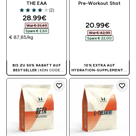
THE EAA
Pre-Workout Shot
(2)
4 out of 5 stars
discounted price
28.99€‎
discounted pri
20.99€‎
War € 31,49‎
Spare € 2,50‎
War € 42,99‎
€ 87,85‎/kg
Spare € 22,00‎
SOFORTKAUF
SOFORTKAUF
BIS ZU 50% RABATT AUF
10% EXTRA AUF
BESTSELLER
| KEIN CODE
HYDRATION-SUPPLEMENTE
|
BENÖTIGT
KEIN CODE BENÖTIGT