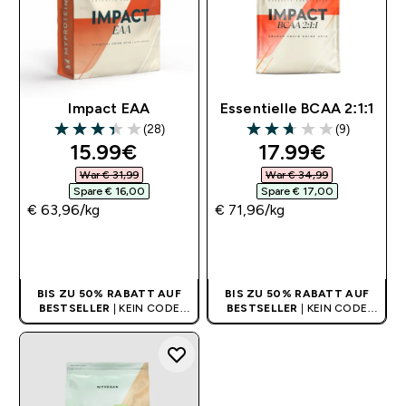
Impact EAA
Essentielle BCAA 2:1:1
(28)
(9)
3.39 out of 5 stars
2.67 out of 5 stars
discounted price
discounted pri
15.99€‎
17.99€‎
War € 31,99‎
War € 34,99‎
Spare € 16,00‎
Spare € 17,00‎
€ 63,96‎/kg
€ 71,96‎/kg
SOFORTKAUF
SOFORTKAUF
BIS ZU 50% RABATT AUF
BIS ZU 50% RABATT AUF
BESTSELLER
| KEIN CODE
BESTSELLER
| KEIN CODE
BENÖTIGT
BENÖTIGT