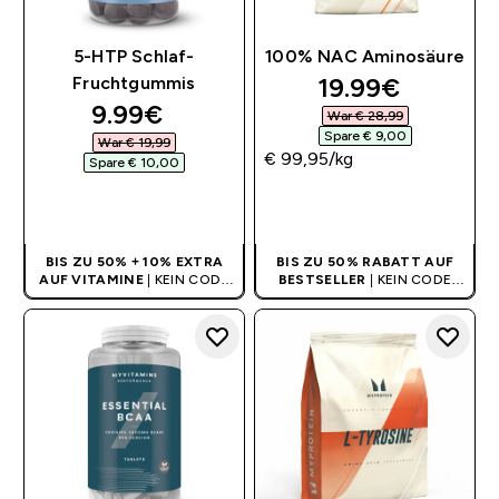
5-HTP Schlaf-
100% NAC Aminosäure
discounted pri
19.99€‎
Fruchtgummis
discounted price
9.99€‎
War € 28,99‎
Spare € 9,00‎
War € 19,99‎
€ 99,95‎/kg
Spare € 10,00‎
SOFORTKAUF
SOFORTKAUF
BIS ZU 50% + 10% EXTRA
BIS ZU 50% RABATT AUF
AUF VITAMINE
| KEIN CODE
BESTSELLER
| KEIN CODE
BENÖTIGT
BENÖTIGT