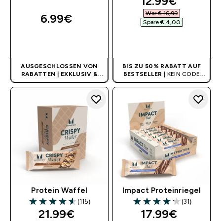
discounted pri
12.99€‎
War € 16,99‎
6.99€‎
Spare € 4,00‎
SOFORTKAUF
SOFORTKAUF
AUSGESCHLOSSEN VON
BIS ZU 50% RABATT AUF
RABATTEN | EXKLUSIV &
BESTSELLER
| KEIN CODE
LIMITIERT
BENÖTIGT
Protein Waffel
Impact Proteinriegel
(115)
(31)
4.56 out of 5 stars
4.19 out of 5 stars
discounted price
discounted pri
21.99€‎
17.99€‎