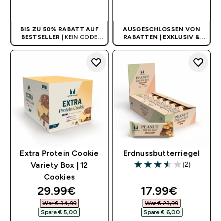
SOFORTKAUF
SOFORTKAUF
BIS ZU 50% RABATT AUF
AUSGESCHLOSSEN VON
BESTSELLER
| KEIN CODE
RABATTEN | EXKLUSIV &
BENÖTIGT
LIMITIERT
Extra Protein Cookie
Erdnussbutterriegel
(2)
Variety Box | 12
3.5 out of 5 stars
Cookies
discounted price
discounted pri
29.99€‎
17.99€‎
War € 34,99‎
War € 23,99‎
Spare € 5,00‎
Spare € 6,00‎