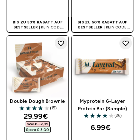
SOFORTKAUF
SOFORTKAUF
BIS ZU 50% RABATT AUF
BIS ZU 50% RABATT AUF
BESTSELLER
| KEIN CODE
BESTSELLER
| KEIN CODE
BENÖTIGT
BENÖTIGT
Double Dough Brownie
Myprotein 6-Layer
(15)
Protein Bar (Sample)
3.73 out of 5 stars
discounted price
29.99€‎
(26)
3.96 out of 5 stars
War € 32,99‎
6.99€‎
Spare € 3,00‎