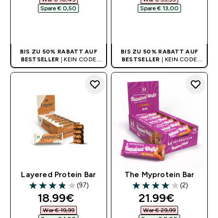
Spare € 0,50‎
Spare € 13,00‎
SOFORTKAUF
SOFORTKAUF
BIS ZU 50% RABATT AUF
BIS ZU 50% RABATT AUF
BESTSELLER
| KEIN CODE
BESTSELLER
| KEIN CODE
BENÖTIGT
BENÖTIGT
Layered Protein Bar
The Myprotein Bar
(97)
(2)
3.85 out of 5 stars
4 out of 5 stars
discounted price
discounted pri
18.99€‎
21.99€‎
War € 19,99‎
War € 29,99‎