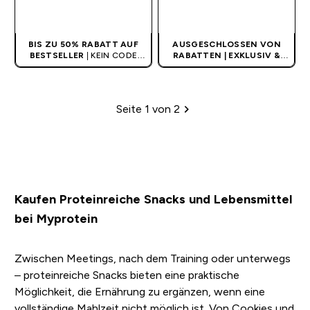
SOFORTKAUF
SOFORTKAUF
BIS ZU 50% RABATT AUF
AUSGESCHLOSSEN VON
BESTSELLER
| KEIN CODE
RABATTEN | EXKLUSIV &
BENÖTIGT
LIMITIERT
Seite 1 von 2
Paginierung
Kaufen Proteinreiche Snacks und Lebensmittel
bei Myprotein
Zwischen Meetings, nach dem Training oder unterwegs
– proteinreiche Snacks bieten eine praktische
Möglichkeit, die Ernährung zu ergänzen, wenn eine
vollständige Mahlzeit nicht möglich ist. Von Cookies und