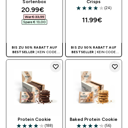
Sortenbox
Crisps
discounted price
20.99€‎
(24)
4 out of 5 stars
War € 33,99‎
11.99€‎
Spare € 13,00‎
SOFORTKAUF
SOFORTKAUF
BIS ZU 50% RABATT AUF
BIS ZU 50% RABATT AUF
BESTSELLER
| KEIN CODE
BESTSELLER
| KEIN CODE
BENÖTIGT
BENÖTIGT
Protein Cookie
Baked Protein Cookie
(188)
(56)