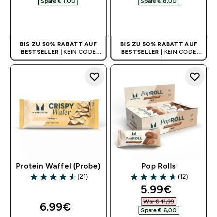
Spare € 1,00‎
Spare € 8,00‎
SOFORTKAUF
SOFORTKAUF
BIS ZU 50% RABATT AUF
BIS ZU 50% RABATT AUF
BESTSELLER
| KEIN CODE
BESTSELLER
| KEIN CODE
BENÖTIGT
BENÖTIGT
Protein Waffel (Probe)
Pop Rolls
(21)
(12)
4.57 out of 5 stars
4.67 out of 5 stars
discounted pr
5.99€‎
War € 11,99‎
6.99€‎
Spare € 6,00‎