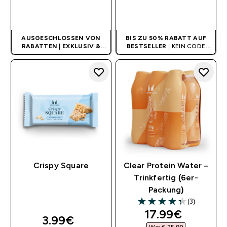
SOFORTKAUF
SOFORTKAUF
AUSGESCHLOSSEN VON
BIS ZU 50% RABATT AUF
RABATTEN | EXKLUSIV &
BESTSELLER
| KEIN CODE
LIMITIERT
BENÖTIGT
Crispy Square
Clear Protein Water –
Trinkfertig (6er-
Packung)
(3)
4.33 out of 5 stars
discounted pri
17.99€‎
3.99€‎