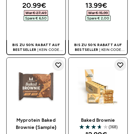
4.15 out of 5 stars
4.16 out of 5 stars
discounted price
discounted pri
20.99€‎
13.99€‎
War € 27,49‎
War € 15,99‎
Spare € 6,50‎
Spare € 2,00‎
SOFORTKAUF
SOFORTKAUF
BIS ZU 50% RABATT AUF
BIS ZU 50% RABATT AUF
BESTSELLER
| KEIN CODE
BESTSELLER
| KEIN CODE
BENÖTIGT
BENÖTIGT
Myprotein Baked
Baked Brownie
(368)
Brownie (Sample)
3.7 out of 5 stars