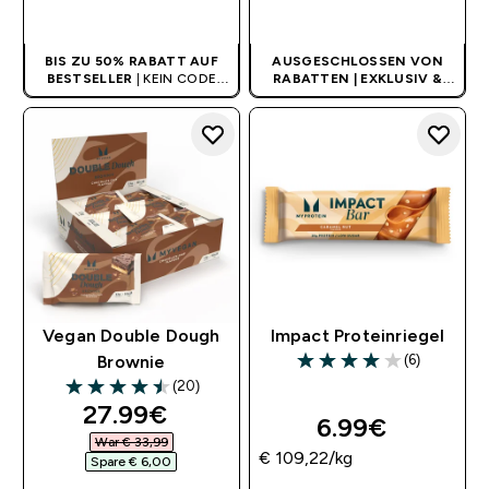
SOFORTKAUF
SOFORTKAUF
BIS ZU 50% RABATT AUF
AUSGESCHLOSSEN VON
BESTSELLER
| KEIN CODE
RABATTEN | EXKLUSIV &
BENÖTIGT
LIMITIERT
Vegan Double Dough
Impact Proteinriegel
(6)
Brownie
4 out of 5 stars
(20)
4.5 out of 5 stars
discounted price
27.99€‎
6.99€‎
War € 33,99‎
€ 109,22‎/kg
Spare € 6,00‎