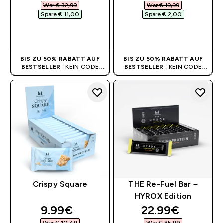
War € 32,99‎
War € 19,99‎
Spare € 11,00‎
Spare € 2,00‎
SOFORTKAUF
SOFORTKAUF
BIS ZU 50% RABATT AUF
BIS ZU 50% RABATT AUF
BESTSELLER
| KEIN CODE
BESTSELLER
| KEIN CODE
BENÖTIGT
BENÖTIGT
Crispy Square
THE Re-Fuel Bar –
HYROX Edition
discounted price
discounted pri
9.99€‎
22.99€‎
War € 10,49‎
War € 35,99‎