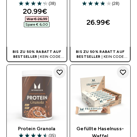
(38)
(28)
4.26 out of 5 stars
3.86 out of 5 stars
discounted price
20.99€‎
War € 26,99‎
26.99€‎
Spare € 6,00‎
SOFORTKAUF
SOFORTKAUF
BIS ZU 50% RABATT AUF
BIS ZU 50% RABATT AUF
BESTSELLER
| KEIN CODE
BESTSELLER
| KEIN CODE
BENÖTIGT
BENÖTIGT
Protein Granola
Gefüllte Haselnuss-
(35)
Waffel