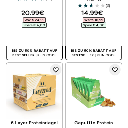
4.49 out of 5 stars
(3)
2.67 out of 5 stars
discounted price
discounted pri
20.99€‎
14.99€‎
War € 24,99‎
War € 18,99‎
Spare € 4,00‎
Spare € 4,00‎
SOFORTKAUF
SOFORTKAUF
BIS ZU 50% RABATT AUF
BIS ZU 50% RABATT AUF
BESTSELLER
| KEIN CODE
BESTSELLER
| KEIN CODE
BENÖTIGT
BENÖTIGT
6 Layer Proteinriegel
Gepuffte Protein