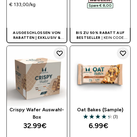
War € 25,99‎
€ 133,00‎/kg
Spare € 8,00‎
SOFORTKAUF
SOFORTKAUF
AUSGESCHLOSSEN VON
BIS ZU 50% RABATT AUF
RABATTEN | EXKLUSIV &
BESTSELLER
| KEIN CODE
LIMITIERT
BENÖTIGT
Crispy Wafer Auswahl-
Oat Bakes (Sample)
(3)
Box
4.33 out of 5 stars
32.99€‎
6.99€‎