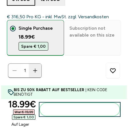
€ 316,50‎ Pro KG - inkl. MwSt. zzgl. Versandkosten
Single Purchase
Subscription not
available on this size
18.99€
Spare € 1,00‎
BIS ZU 50% RABATT AUF BESTSELLER
| KEIN CODE
BENÖTIGT
discounted price
18.99€‎
Zum Warenkorb hinzufügen
War € 19,99‎
Spare € 1,00‎
Auf Lager