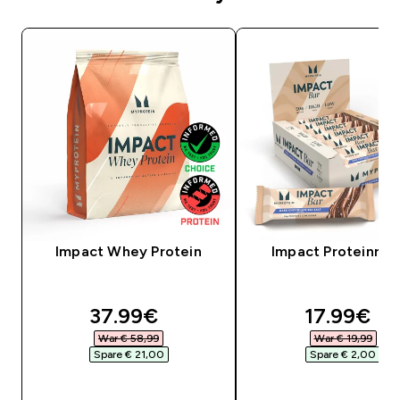
Impact Whey Protein
Impact Proteinrieg
discounted price
discounte
37.99€‎
17.99€‎
War € 58,99‎
War € 19,99‎
Spare € 21,00‎
Spare € 2,00‎
SOFORTKAUF
SOFORTKAUF