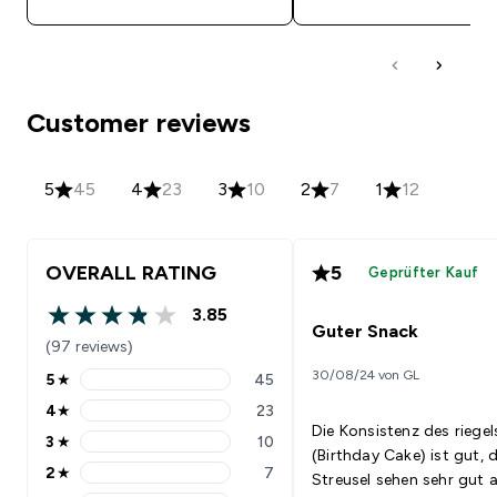
Customer reviews
5
45
4
23
3
10
2
7
1
12
OVERALL RATING
5
Geprüfter Kauf
3.85
3.85 out of 5 stars
Guter Snack
(97 reviews)
30/08/24 von GL
5
★
45
5 stars rating 45 reviews
4
★
23
4 stars rating 23 reviews
Die Konsistenz des riegel
3
★
10
3 stars rating 10 reviews
(Birthday Cake) ist gut, d
2
★
7
Streusel sehen sehr gut a
2 stars rating 7 reviews