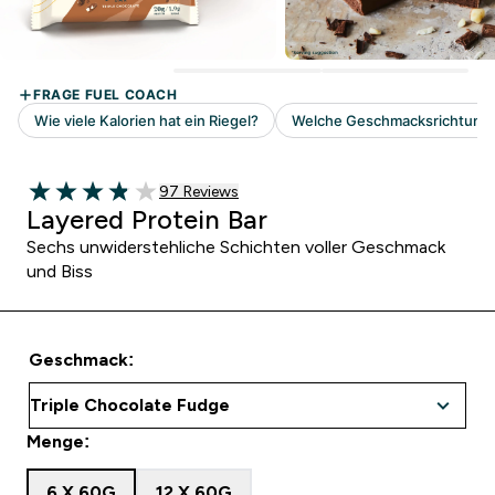
97 customer reviews
97 Reviews
3.85 out of 5 stars
Layered Protein Bar
Sechs unwiderstehliche Schichten voller Geschmack
und Biss
Geschmack:
Menge:
6 X 60G
12 X 60G