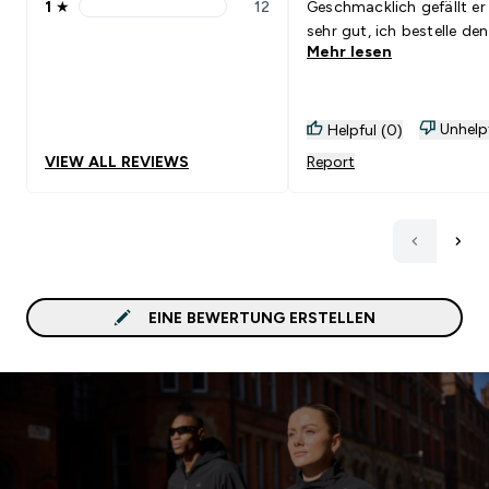
1
★
12
Geschmacklich gefällt er
1 stars rating 12 reviews
sehr gut, ich bestelle den
Mehr lesen
regelmässig wieder.Gut
kombinierbar mit:<br>S
Unhelp
Helpful (0)
VIEW ALL REVIEWS
Report
EINE BEWERTUNG ERSTELLEN