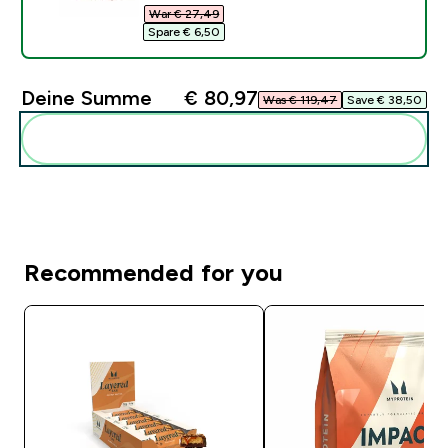
War € 27,49‎
Spare € 6,50‎
Deine Summe
€ 80,97‎
Was € 119,47‎
Save € 38,50‎
Diese zu deiner Routine hinzuf�gen
Recommended for you