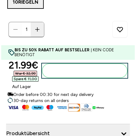
10RIEGELN
BIS ZU 50% RABATT AUF BESTSELLER
| KEIN CODE
BENÖTIGT
discounted price
21.99€‎
Zum Warenkorb hinzufügen
War € 32,99‎
Spare € 11,00‎
Auf Lager
Order before 00:30 for next day delivery
30-day returns on all orders
Produktübersicht