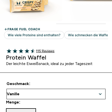
115 customer reviews
115 Reviews
4.56 out of 5 stars
Protein Waffel
Der leichte Eiweißsnack, ideal zu jeder Tageszeit
Geschmack:
Menge: