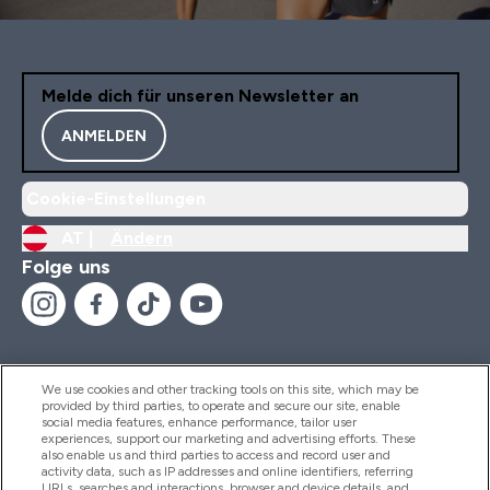
Melde dich für unseren Newsletter an
ANMELDEN
Cookie-Einstellungen
AT |
Ändern
Folge uns
We use cookies and other tracking tools on this site, which may be
provided by third parties, to operate and secure our site, enable
Hilfe Und Informationen
social media features, enhance performance, tailor user
experiences, support our marketing and advertising efforts. These
also enable us and third parties to access and record user and
activity data, such as IP addresses and online identifiers, referring
Produkte
URLs, searches and interactions, browser and device details, and