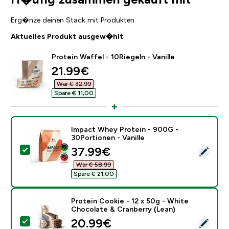
Erg�nze deinen Stack mit Produkten
Aktuelles Produkt ausgew�hlt
Protein Waffel - 10Riegeln - Vanille
discounted price
21.99€‎
War € 32,99‎
Spare € 11,00‎
Impact Whey Protein - 900G -
30Portionen - Vanille
discounted price
37.99€‎
Dieses Produkt ausw�hlen - Impact Whey Protein - 90
War € 58,99‎
Spare € 21,00‎
Protein Cookie - 12 x 50g - White
Chocolate & Cranberry (Lean)
discounted price
20.99€‎
Dieses Produkt ausw�hlen - Protein Cookie - 12 x 50