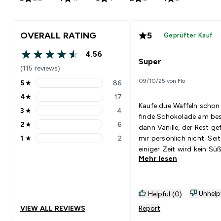
OVERALL RATING
5
Geprüfter Kauf
4.56
4.56 out of 5 stars
Super
(115 reviews)
09/10/25 von Flo
5
★
86
5 stars rating 86 reviews
4
★
17
4 stars rating 17 reviews
Kaufe due Waffeln schon
3
★
4
3 stars rating 4 reviews
finde Schokolade am bes
2
★
6
dann Vanille, der Rest gef
2 stars rating 6 reviews
1
★
2
mir persönlich nicht. Seit
1 stars rating 2 reviews
einiger Zeit wird kein Sü
Mehr lesen
mehr bei Schokolade
aufgeführt. Ist keiner mehr
drin?
Unhelp
Helpful (0)
VIEW ALL REVIEWS
Report