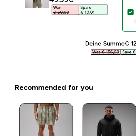
War
Spare
D
€ 60,00‎
€ 10,01‎
Deine Summe
€ 12
Was € 156,99‎
Save € 
Recommended for you