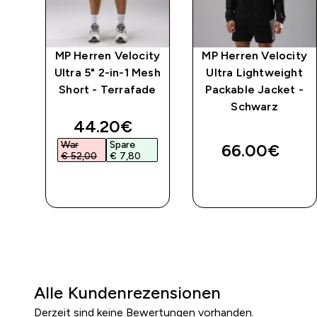
 2-
MP Herren Velocity
MP Herren Velocity
rts
Ultra 5" 2-in-1 Mesh
Ultra Lightweight
Short - Terrafade
Packable Jacket -
Schwarz
discounted price
44.20€‎
War
Spare
66.00€‎
€ 52,00‎
€ 7,80‎
SOFORTKAUF
SOFORTKAUF
Alle Kundenrezensionen
Derzeit sind keine Bewertungen vorhanden.