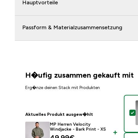
Hauptvorteile
Passform & Materialzusammensetzung
H�ufig zusammen gekauft mit
Erg�nze deinen Stack mit Produkten
D
Aktuelles Produkt ausgew�hlt
MP Herren Velocity
Windjacke - Bark Print - XS
discounted price
49.99€‎