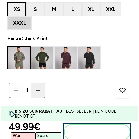
XS
S
M
L
XL
XXL
XXXL
Farbe: Bark Print
BIS ZU 50% RABATT AUF BESTSELLER
| KEIN CODE
BENÖTIGT
discounted price
49.99€‎
Zum Warenkorb
hinzufügen
War
Spare