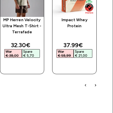
MP Herren Velocity
Impact Whey
MP
Ultra Mesh T-Shirt -
Protein
Terrafade
discounted price
discounted price
32.30€‎
37.99€‎
War
Spare
War
Spare
€ 38,00‎
€ 5,70‎
€ 58,99‎
€ 21,00‎
SOFORTKAUF
SOFORTKAUF