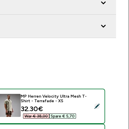
MP Herren Velocity Ultra Mesh T-
Shirt - Terrafade - XS
ieses Produkt ausw�hlen - MP Herren Velocity Ultra Mesh T-S
discounted price
32.30€‎
War € 38,00‎
Spare € 5,70‎