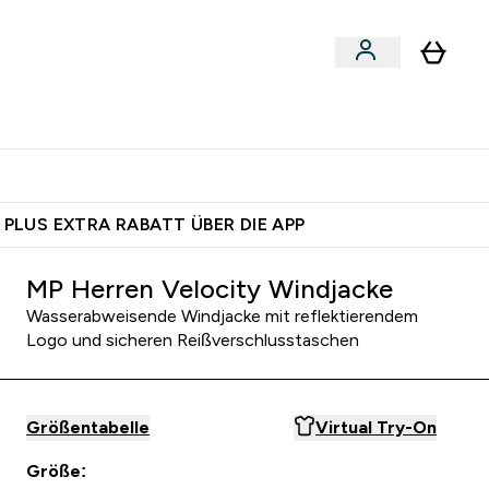
 nach Aktivität
bmenu
essories submenu
Enter Shoppe nach Aktivität submenu
⌄
 dich – bereit?
 PLUS EXTRA RABATT ÜBER DIE APP
MP Herren Velocity Windjacke
Wasserabweisende Windjacke mit reflektierendem
Logo und sicheren Reißverschlusstaschen
Größentabelle
Virtual Try-On
Größe: