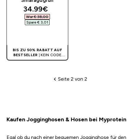
Smaragdgrün
discounted price
34.99€‎
War € 38,00‎
Spare € 3,01‎
SOFORTKAUF
BIS ZU 50% RABATT AUF
BESTSELLER
| KEIN CODE
BENÖTIGT
Seite 2 von 2
Paginierung
Kaufen Jogginghosen & Hosen bei Myprotein
Egal ob du nach einer bequemen Jogginghose für den