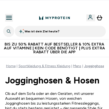
5€ warten auf dich – bereit?
Was ist dein Ziel heute?
BIS ZU 50% RABATT AUF BESTSELLER & 10% EXTRA
AUF VITAMINE | KEIN CODE BENÖTIGT | PLUS EXTRA
RABATT ÜBER DIE APP
Home
Sportkleidung & Fitness Kleidung
Mens
Jogginghosen 
Jogginghosen & Hosen
Ob auf dem Sofa oder an den Geräten, mit unserer
Auswahl an bequemen Hosen, von weichen
Jogginghosen bis zu leistungsstarken Fitnessleggings,
bist du stets bestens gerüstet – der passende Style für