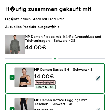
H�ufig zusammen gekauft mit
Erg�nze deinen Stack mit Produkten
Aktuelles Produkt ausgew�hlt
MP Damen Fleece mit 1/4-Reißverschluss und
Trichterkragen – Schwarz - XS
44.00€‎
MP Damen Basics BH – Schwarz - S
discounted price
14.00€‎
Dieses Produkt ausw�hlen - MP Damen Basics BH – S
War € 20,00‎
Spare € 6,00‎
MP Damen Active Leggings mit
Taschen - Schwarz - XS
Dieses Produkt ausw�hlen - MP Damen Active Leggin