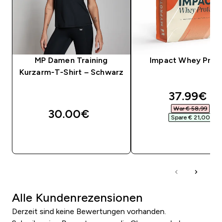
MP Damen Training
Impact Whey Prot
Kurzarm-T-Shirt – Schwarz
discounte
37.99€‎
War € 58,99‎
30.00€‎
Spare € 21,00‎
SOFORTKAUF
SOFORTKAUF
Alle Kundenrezensionen
Derzeit sind keine Bewertungen vorhanden.