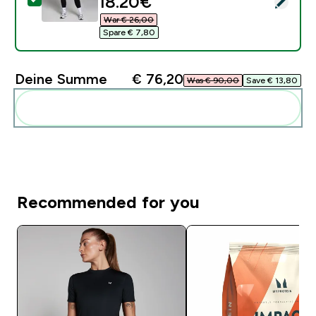
discounted price
18.20€‎
War € 26,00‎
Spare € 7,80‎
Deine Summe
€ 76,20‎
Was € 90,00‎
Save € 13,80‎
Diese zu deiner Routine hinzuf�gen
Recommended for you