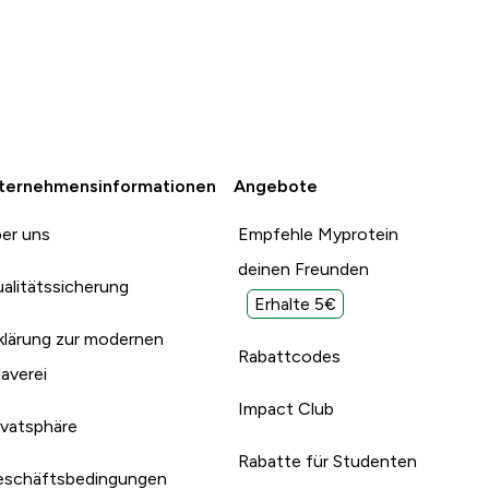
ternehmensinformationen
Angebote
er uns
Empfehle Myprotein
deinen Freunden
alitätssicherung
Erhalte 5€
klärung zur modernen
Rabattcodes
laverei
Impact Club
ivatsphäre
Rabatte für Studenten
schäftsbedingungen