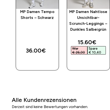
w
MP Damen Tempo
MP Damen Nahtlose
-
Shorts – Schwarz
Unsichtbar-
Scrunch-Leggings –
Dunkles Salbeigrün
discounted 
15.60€‎
War
Spare
36.00€‎
€ 26,00‎
€ 10,40‎
SOFORTKAUF
SOFORTKAUF
Alle Kundenrezensionen
Derzeit sind keine Bewertungen vorhanden.