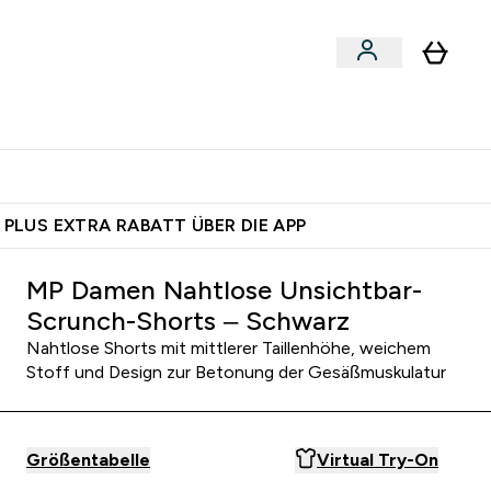
 nach Aktivität
bmenu
essories submenu
Enter Shoppe nach Aktivität submenu
⌄
 dich – bereit?
 PLUS EXTRA RABATT ÜBER DIE APP
MP Damen Nahtlose Unsichtbar-
Scrunch-Shorts – Schwarz
Nahtlose Shorts mit mittlerer Taillenhöhe, weichem
Stoff und Design zur Betonung der Gesäßmuskulatur
Größentabelle
Virtual Try-On