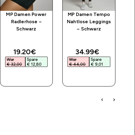
MP Damen Power
MP Damen Tempo
M
Radlerhose –
Nahtlose Leggings
Schwarz
– Schwarz
price
discounted price
discounted price
19.20€‎
34.99€‎
War
Spare
War
Spare
€ 32,00‎
€ 12,80‎
€ 44,00‎
€ 9,01‎
SOFORTKAUF
SOFORTKAUF