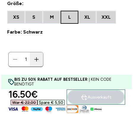
Größe:
XS
S
M
L
XL
XXL
Farbe: Schwarz
BIS ZU 50% RABATT AUF BESTSELLER
| KEIN CODE
BENÖTIGT
discounted price
16.50€‎
Ausverkauft
War € 22,00‎
Spare € 5,50‎