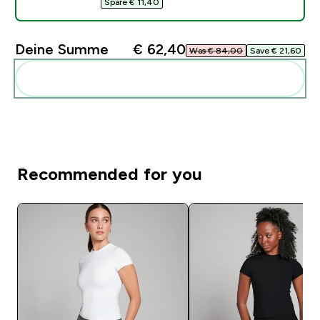
Spare € 11,40‎
Deine Summe
€ 62,40‎
Was € 84,00‎
Save € 21,60‎
Diese zu deiner Routine hinzuf�gen
Recommended for you