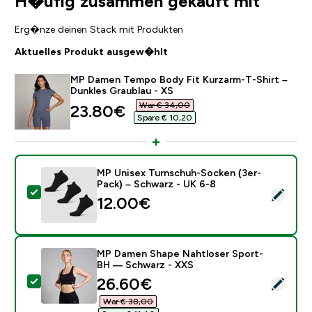
H�ufig zusammen gekauft mit
Erg�nze deinen Stack mit Produkten
Aktuelles Produkt ausgew�hlt
MP Damen Tempo Body Fit Kurzarm-T-Shirt –
Dunkles Graublau - XS
War € 34,00‎
discounted price
23.80€‎
Spare € 10,20‎
MP Unisex Turnschuh-Socken (3er-
Pack) – Schwarz - UK 6-8
Dieses Produkt ausw�hlen - MP Unisex Turnschuh-So
12.00€‎
MP Damen Shape Nahtloser Sport-
BH — Schwarz - XXS
discounted price
26.60€‎
Dieses Produkt ausw�hlen - MP Damen Shape Nahtlo
War € 38,00‎