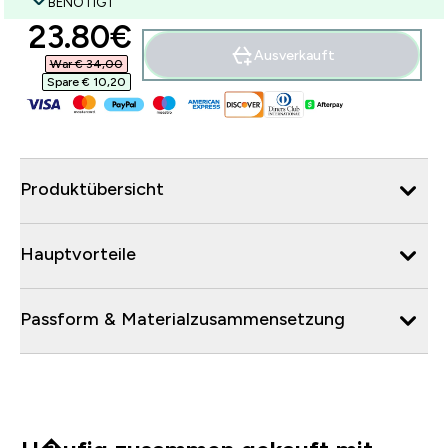
BENÖTIGT
discounted price
23.80€‎
Ausverkauft
War € 34,00‎
Spare € 10,20‎
Produktübersicht
Hauptvorteile
Passform & Materialzusammensetzung