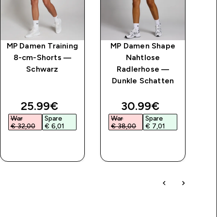
MP Damen Training
MP Damen Shape
M
8-cm-Shorts —
Nahtlose
N
Schwarz
Radlerhose —
S
Dunkle Schatten
price
discounted price
discounted price
25.99€‎
30.99€‎
War
Spare
War
Spare
€ 32,00‎
€ 6,01‎
€ 38,00‎
€ 7,01‎
SOFORTKAUF
SOFORTKAUF