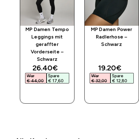
pe
MP Damen Tempo
MP Damen Power
Leggings mit
Radlerhose –
geraffter
Schwarz
Vorderseite –
Schwarz
ed price
discounted price
discounted 
26.40€‎
19.20€‎
War
Spare
War
Spare
€ 44,00‎
€ 17,60‎
€ 32,00‎
€ 12,80‎
SOFORTKAUF
SOFORTKAUF