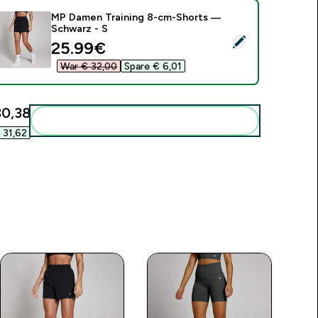
MP Damen Training 8-cm-Shorts —
Schwarz - S
ieses Produkt ausw�hlen - MP Damen Training 8-cm-Shorts 
discounted price
25.99€‎
War € 32,00‎
Spare € 6,01‎
0,38‎
Diese zu deiner Routine hinzuf�gen
31,62‎