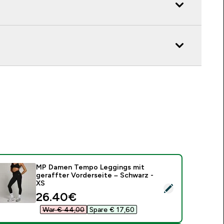
MP Damen Tempo Leggings mit
geraffter Vorderseite – Schwarz -
XS
ieses Produkt ausw�hlen - MP Damen Tempo Leggings mit ger
discounted price
26.40€‎
War € 44,00‎
Spare € 17,60‎