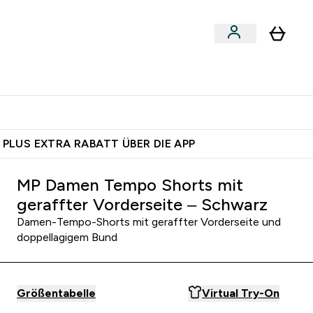
 nach Aktivität
bmenu
essories submenu
Enter Shoppe nach Aktivität submenu
⌄
 dich – bereit?
 PLUS EXTRA RABATT ÜBER DIE APP
MP Damen Tempo Shorts mit
geraffter Vorderseite – Schwarz
Damen-Tempo-Shorts mit geraffter Vorderseite und
doppellagigem Bund
Größentabelle
Virtual Try-On