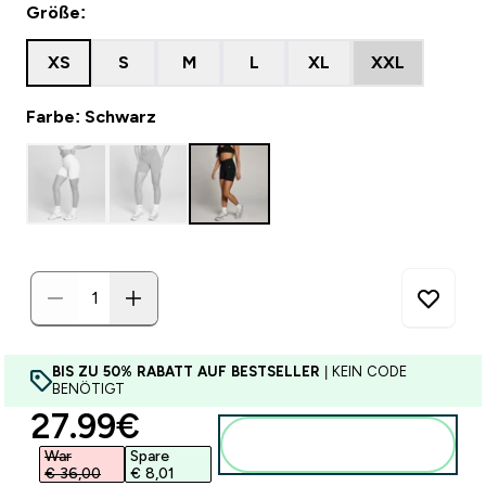
Größe:
XS
S
M
L
XL
XXL
Farbe: Schwarz
BIS ZU 50% RABATT AUF BESTSELLER
| KEIN CODE
BENÖTIGT
discounted price
27.99€‎
Zum Warenkorb
hinzufügen
War
Spare
€ 36,00‎
€ 8,01‎