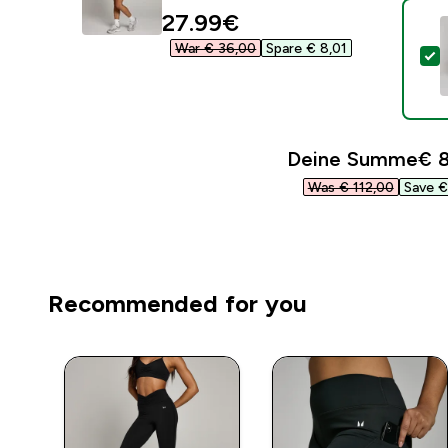
discounted price
27.99€‎
War € 36,00‎
Spare € 8,01‎
D
Deine Summe
€ 8
Was € 112,00‎
Save € 
Recommended for you