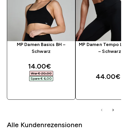
MP Damen Basics BH –
MP Damen Tempo Leg
Schwarz
– Schwarz
discounted price
14.00€‎
War € 20,00‎
44.00€‎
Spare € 6,00‎
SOFORTKAUF
SOFORTKAUF
Alle Kundenrezensionen