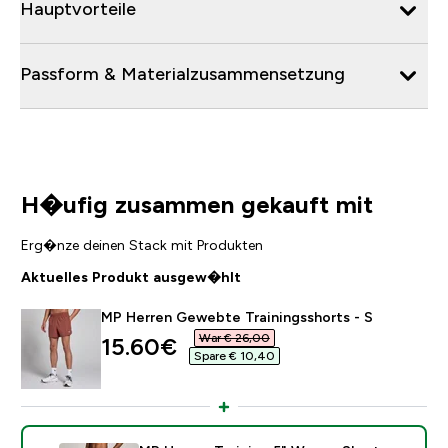
Hauptvorteile
Passform & Materialzusammensetzung
H�ufig zusammen gekauft mit
Erg�nze deinen Stack mit Produkten
Aktuelles Produkt ausgew�hlt
MP Herren Gewebte Trainingsshorts - S
War € 26,00‎
discounted price
15.60€‎
Spare € 10,40‎