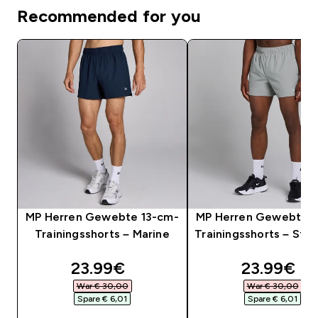
Recommended for you
MP Herren Gewebte 13-cm-
MP Herren Gewebte 1
Trainingsshorts – Marine
Trainingsshorts – Stu
discounted price
discounte
23.99€‎
23.99€‎
War € 30,00‎
War € 30,00‎
Spare € 6,01‎
Spare € 6,01‎