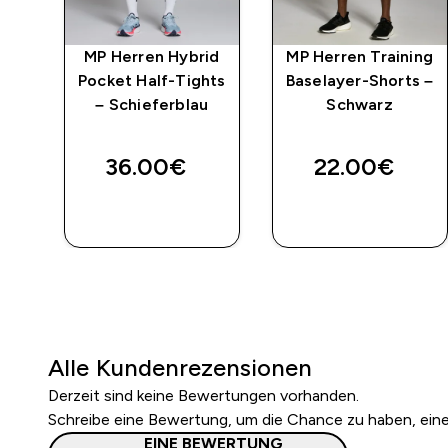
ity
MP Herren Hybrid
MP Herren Training
lf
Pocket Half-Tights
Baselayer-Shorts –
– Schieferblau
Schwarz
ed price
36.00€‎
22.00€‎
SOFORTKAUF
SOFORTKAUF
Alle Kundenrezensionen
Derzeit sind keine Bewertungen vorhanden.
Schreibe eine Bewertung, um die Chance zu haben, ei
EINE BEWERTUNG