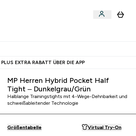
 nach Aktivität
bmenu
essories submenu
Enter Shoppe nach Aktivität submenu
⌄
 dich – bereit?
 PLUS EXTRA RABATT ÜBER DIE APP
MP Herren Hybrid Pocket Half
Tight – Dunkelgrau/Grün
Halblange Trainingstights mit 4-Wege-Dehnbarkeit und
schweißableitender Technologie
Größentabelle
Virtual Try-On