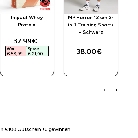
Impact Whey
MP Herren 13 cm 2-
MP
Protein
in-1 Training Shorts
– Schwarz
discounted price
37.99€‎
War
Spare
38.00€‎
€ 58,99‎
€ 21,00‎
SOFORTKAUF
SOFORTKAUF
nen €100 Gutschein zu gewinnen.