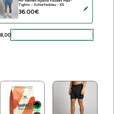
MP Herren Hybrid Pocket Half-
Tights – Schieferblau - XS
ieses Produkt ausw�hlen - MP Herren Hybrid Pocket Half-Tig
36.00€‎
8,00‎
Diese zu deiner Routine hinzuf�gen