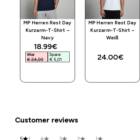
ing
MP Herren Rest Day
MP Herren Rest Day
 –
Kurzarm-T-Shirt –
Kurzarm-T-Shirt –
Navy
Weiß
discounted price
18.99€‎
War
Spare
24.00€‎
€ 24,00‎
€ 5,01‎
SOFORTKAUF
SOFORTKAUF
Customer reviews
5
1
4
3
2
1