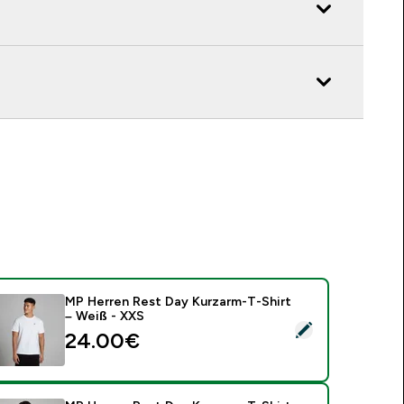
MP Herren Rest Day Kurzarm-T-Shirt
– Weiß - XXS
ieses Produkt ausw�hlen - MP Herren Rest Day Kurzarm-T-Sh
24.00€‎