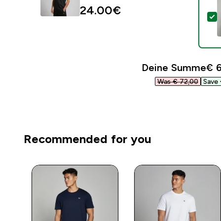
24.00€‎
D
Deine Summe
€ 6
Was € 72,00‎
Save 
Recommended for you