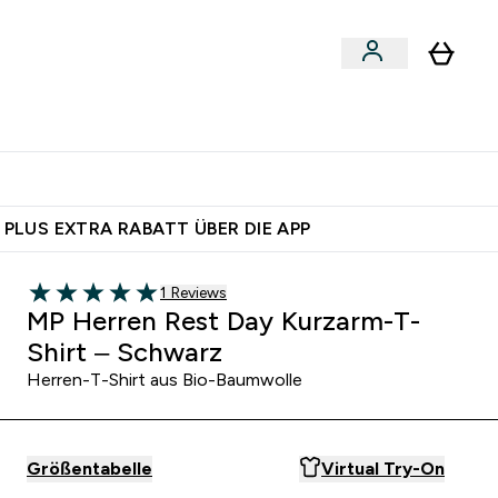
 nach Aktivität
bmenu
essories submenu
Enter Shoppe nach Aktivität submenu
⌄
 dich – bereit?
 PLUS EXTRA RABATT ÜBER DIE APP
1 customer reviews
1 Reviews
5 out of 5 stars
MP Herren Rest Day Kurzarm-T-
Shirt – Schwarz
Herren-T-Shirt aus Bio-Baumwolle
Größentabelle
Virtual Try-On