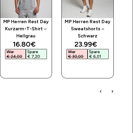
MP Herren Rest Day
MP Herren Rest Day
Kurzarm-T-Shirt –
Sweatshorts –
Hellgrau
Schwarz
discounted price
discounted price
16.80€‎
23.99€‎
War
Spare
War
Spare
W
€ 24,00‎
€ 7,20‎
€ 30,00‎
€ 6,01‎
€
SOFORTKAUF
SOFORTKAUF