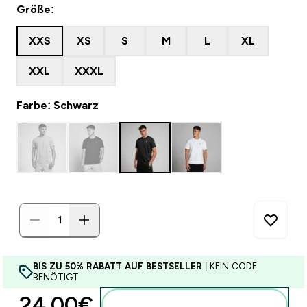
Größe:
XXS
XS
S
M
L
XL
XXL
XXXL
Farbe: Schwarz
BIS ZU 50% RABATT AUF BESTSELLER
| KEIN CODE
BENÖTIGT
24.00€‎
Zum Warenkorb hinzufügen