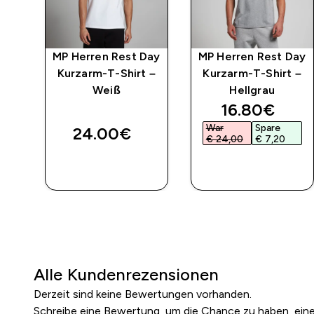
MP Herren Rest Day
MP Herren Rest Day
Kurzarm-T-Shirt –
Kurzarm-T-Shirt –
Weiß
Hellgrau
ed price
discounted 
16.80€‎
War
Spare
24.00€‎
€ 24,00‎
€ 7,20‎
SOFORTKAUF
SOFORTKAUF
Alle Kundenrezensionen
Derzeit sind keine Bewertungen vorhanden.
Schreibe eine Bewertung, um die Chance zu haben, ei