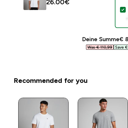
26.00€‎
D
Deine Summe
€ 8
Was € 110,99‎
Save € 
Recommended for you