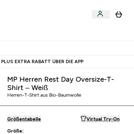
 nach Aktivität
bmenu
essories submenu
Enter Shoppe nach Aktivität submenu
⌄
 dich – bereit?
 PLUS EXTRA RABATT ÜBER DIE APP
MP Herren Rest Day Oversize-T-
Shirt – Weiß
Herren-T-Shirt aus Bio-Baumwolle
Größentabelle
Virtual Try-On
Größe: