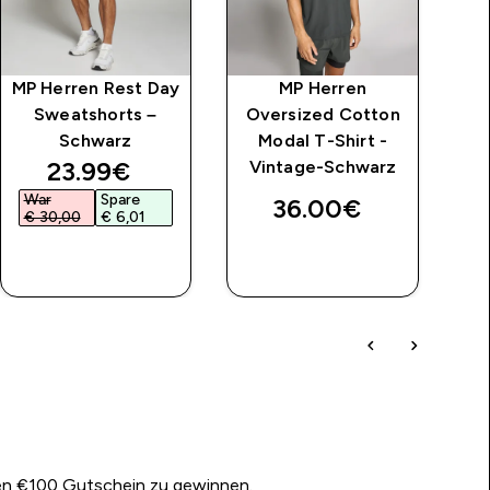
MP Herren Rest Day
MP Herren
Sweatshorts –
Oversized Cotton
Schwarz
Modal T-Shirt -
price
discounted price
23.99€‎
Vintage-Schwarz
War
Spare
36.00€‎
€ 30,00‎
€ 6,01‎
SOFORTKAUF
SOFORTKAUF
nen €100 Gutschein zu gewinnen.