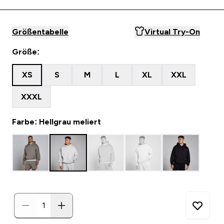
Größentabelle
Virtual Try-On
Größe:
XS
S
M
L
XL
XXL
XXXL
Farbe: Hellgrau meliert