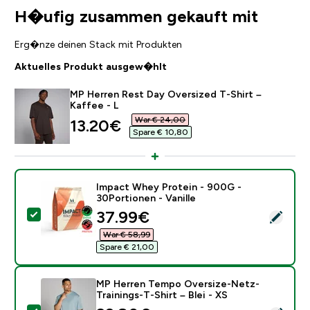
H�ufig zusammen gekauft mit
Erg�nze deinen Stack mit Produkten
Aktuelles Produkt ausgew�hlt
MP Herren Rest Day Oversized T-Shirt –
Kaffee - L
War € 24,00‎
discounted price
13.20€‎
Spare € 10,80‎
Impact Whey Protein - 900G -
30Portionen - Vanille
discounted price
37.99€‎
Dieses Produkt ausw�hlen - Impact Whey Protein - 90
War € 58,99‎
Spare € 21,00‎
MP Herren Tempo Oversize-Netz-
Trainings-T-Shirt – Blei - XS