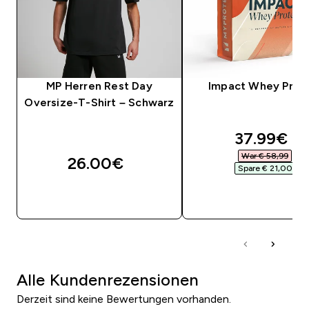
MP Herren Rest Day
Impact Whey Prot
Oversize-T-Shirt – Schwarz
discounte
37.99€‎
War € 58,99‎
26.00€‎
Spare € 21,00‎
SOFORTKAUF
SOFORTKAUF
Alle Kundenrezensionen
Derzeit sind keine Bewertungen vorhanden.