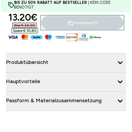
BIS ZU 50% RABATT AUF BESTSELLER
| KEIN CODE
BENÖTIGT
discounted price
13.20€‎
Ausverkauft
War € 24,00‎
Spare € 10,80‎
Produktübersicht
Hauptvorteile
Passform & Materialzusammensetzung