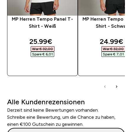
MP Herren Tempo Panel T-
MP Herren Tempo Pan
Shirt - Weiß
Shirt - Schwarz
discounted price
discounte
25.99€‎
24.99€‎
War € 32,00‎
War € 32,00‎
Spare € 6,01‎
Spare € 7,01‎
SOFORTKAUF
SOFORTKAUF
Alle Kundenrezensionen
Derzeit sind keine Bewertungen vorhanden.
Schreibe eine Bewertung, um die Chance zu haben,
einen €100 Gutschein zu gewinnen.