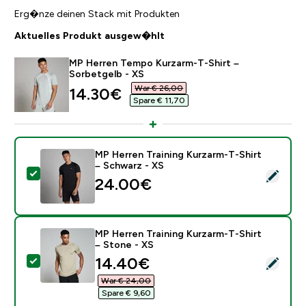
Erg�nze deinen Stack mit Produkten
Aktuelles Produkt ausgew�hlt
MP Herren Tempo Kurzarm-T-Shirt –
Sorbetgelb - XS
War € 26,00‎
discounted price
14.30€‎
Spare € 11,70‎
MP Herren Training Kurzarm-T-Shirt
– Schwarz - XS
Dieses Produkt ausw�hlen - MP Herren Training Kurza
24.00€‎
MP Herren Training Kurzarm-T-Shirt
– Stone - XS
discounted price
14.40€‎
Dieses Produkt ausw�hlen - MP Herren Training Kurza
War € 24,00‎
Spare € 9,60‎