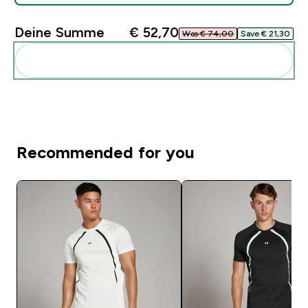
Deine Summe
€ 52,70‎
Was € 74,00‎
Save € 21,30‎
Diese zu deiner Routine hinzuf�gen
Recommended for you