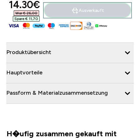
discounted price
14.30€‎
Ausverkauft
War € 26,00‎
Spare € 11,70‎
Produktübersicht
Hauptvorteile
Passform & Materialzusammensetzung
H�ufig zusammen gekauft mit