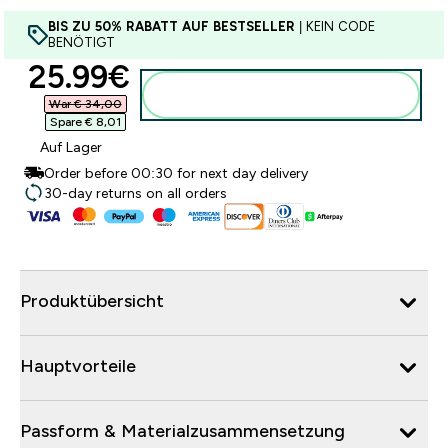
BIS ZU 50% RABATT AUF BESTSELLER
| KEIN CODE
BENÖTIGT
discounted price
25.99€‎
Zum Warenkorb hinzufügen
War € 34,00‎
Spare € 8,01‎
Auf Lager
Order before 00:30 for next day delivery
30-day returns on all orders
Produktübersicht
Hauptvorteile
Passform & Materialzusammensetzung