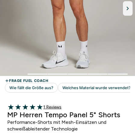
1 customer reviews
1 Reviews
5 out of 5 stars
MP Herren Tempo Panel 5" Shorts
Performance-Shorts mit Mesh-Einsätzen und
schweißableitender Technologie