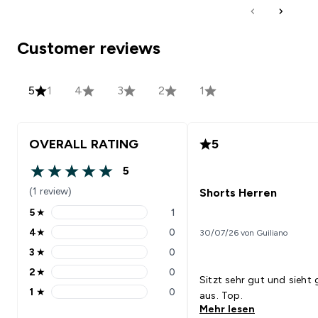
Customer reviews
5
1
4
3
2
1
OVERALL RATING
5
5
5 out of 5 stars
(1 review)
Shorts Herren
5
★
1
5 stars rating 1 reviews
4
★
0
30/07/26 von Guiliano
4 stars rating 0 reviews
3
★
0
3 stars rating 0 reviews
2
★
0
2 stars rating 0 reviews
Sitzt sehr gut und sieht 
1
★
0
aus. Top.
1 stars rating 0 reviews
Mehr lesen