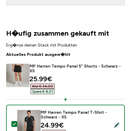
H�ufig zusammen gekauft mit
Erg�nze deinen Stack mit Produkten
Aktuelles Produkt ausgew�hlt
MP Herren Tempo Panel 5" Shorts - Schwarz -
XS
discounted price
25.99€‎
War € 34,00‎
Spare € 8,01‎
MP Herren Tempo Panel T-Shirt -
Schwarz - XS
discounted price
24.99€‎
Dieses Produkt ausw�hlen - MP Herren Tempo Panel T