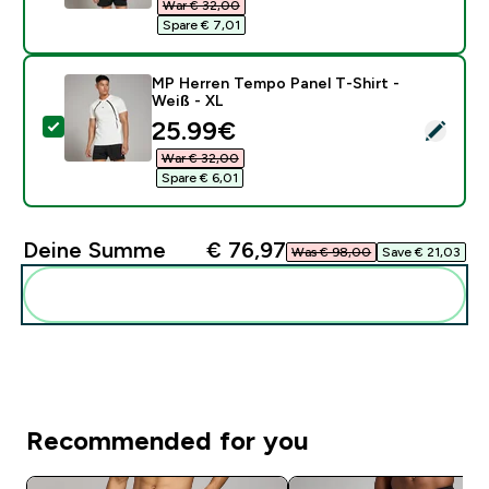
War € 32,00‎
Spare € 7,01‎
MP Herren Tempo Panel T-Shirt -
Weiß - XL
discounted price
25.99€‎
Dieses Produkt ausw�hlen - MP Herren Tempo Panel T
War € 32,00‎
Spare € 6,01‎
Deine Summe
€ 76,97‎
Was € 98,00‎
Save € 21,03‎
Diese zu deiner Routine hinzuf�gen
Recommended for you