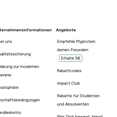
ternehmensinformationen
Angebote
er uns
Empfehle Myprotein
deinen Freunden
alitätssicherung
Erhalte 5€
klärung zur modernen
Rabattcodes
laverei
Impact Club
ivatsphäre
Rabatte für Studenten
schäftsbedingungen
und Absolventen
ndlerkonto
Was Dich bewegt, bringt