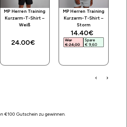
MP Herren Training
MP Herren Training
M
Kurzarm-T-Shirt –
Kurzarm-T-Shirt –
Tr
Weiß
Storm
Ta
discounted price
14.40€‎
War
Spare
24.00€‎
€ 24,00‎
€ 9,60‎
SOFORTKAUF
SOFORTKAUF
nen €100 Gutschein zu gewinnen.