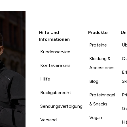
Hilfe Und
Produkte
Un
Informationen
Proteine
Üb
Kundenservice
Kleidung &
Qu
Kontakiere uns
Accessories
Er
Hilfe
Blog
Sk
Rückgaberecht
Proteinriegel
Pr
& Snacks
Sendungsverfolgung
Ge
Vegan
Versand
Hä