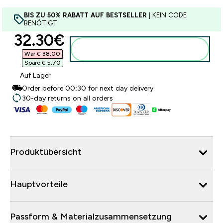
BIS ZU 50% RABATT AUF BESTSELLER
| KEIN CODE
BENÖTIGT
discounted price
32.30€‎
Zum Warenkorb hinzufügen
War € 38,00‎
Spare € 5,70‎
Auf Lager
Order before 00:30 for next day delivery
30-day returns on all orders
Produktübersicht
Hauptvorteile
Passform & Materialzusammensetzung