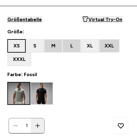
Größentabelle
Virtual Try-On
Größe:
XS
S
M
L
XL
XXL
XXXL
Farbe: Fossil