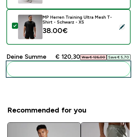
MP Herren Training Ultra Mesh T-
Shirt - Schwarz - XS
Dieses Produkt ausw�hlen - MP Herren Training Ultra
38.00€‎
Deine Summe
€ 120,30‎
Was € 126,00‎
Save € 5,70‎
Diese zu deiner Routine hinzuf�gen
Recommended for you