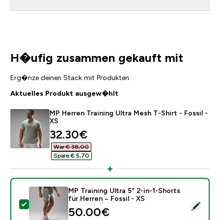
H�ufig zusammen gekauft mit
Erg�nze deinen Stack mit Produkten
Aktuelles Produkt ausgew�hlt
MP Herren Training Ultra Mesh T-Shirt - Fossil -
XS
discounted price
32.30€‎
War € 38,00‎
Spare € 5,70‎
MP Training Ultra 5" 2-in-1-Shorts
für Herren – Fossil - XS
Dieses Produkt ausw�hlen - MP Training Ultra 5" 2-in-
50.00€‎