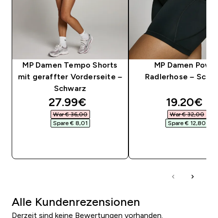
MP Damen Tempo Shorts
MP Damen Powe
mit geraffter Vorderseite –
Radlerhose – Schw
Schwarz
discounted price
discounte
27.99€‎
19.20€‎
War € 36,00‎
War € 32,00‎
Spare € 8,01‎
Spare € 12,80‎
SOFORTKAUF
SOFORTKAUF
Alle Kundenrezensionen
Derzeit sind keine Bewertungen vorhanden.