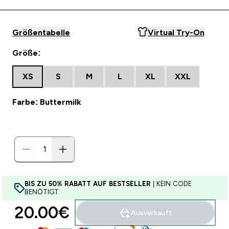
Größentabelle
Virtual Try-On
Größe:
XS
S
M
L
XL
XXL
Farbe: Buttermilk
BIS ZU 50% RABATT AUF BESTSELLER
| KEIN CODE
BENÖTIGT
20.00€‎
Ausverkauft