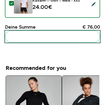
Kurzarm-T-Shirt – Weiß - XXS
Dieses Produkt ausw�hlen - MP Damen Basics Körper
24.00€‎
Deine Summe
€ 76,00‎
Diese zu deiner Routine hinzuf�gen
Recommended for you