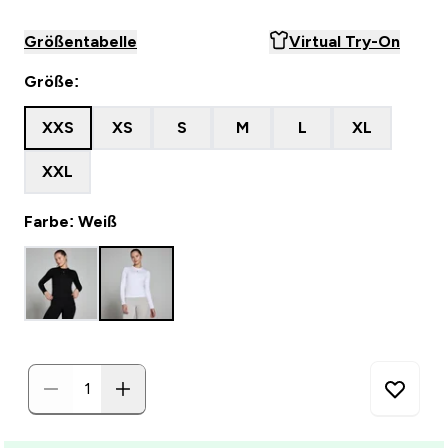
Größentabelle
Virtual Try-On
Größe:
XXS
XS
S
M
L
XL
XXL
Farbe: Weiß