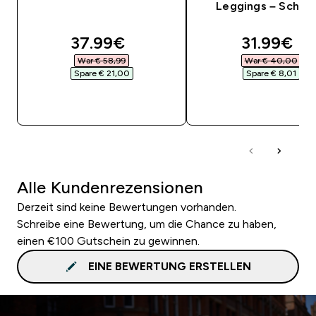
Leggings – Schwa
discounted price
discounte
37.99€‎
31.99€‎
War € 58,99‎
War € 40,00‎
Spare € 21,00‎
Spare € 8,01‎
SOFORTKAUF
SOFORTKAUF
Alle Kundenrezensionen
Derzeit sind keine Bewertungen vorhanden.
Schreibe eine Bewertung, um die Chance zu haben,
einen €100 Gutschein zu gewinnen.
EINE BEWERTUNG ERSTELLEN