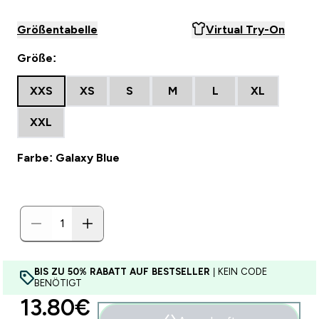
Größentabelle
Virtual Try-On
Größe:
XXS
XS
S
M
L
XL
XXL
Farbe: Galaxy Blue
BIS ZU 50% RABATT AUF BESTSELLER
| KEIN CODE
BENÖTIGT
discounted price
13.80€‎