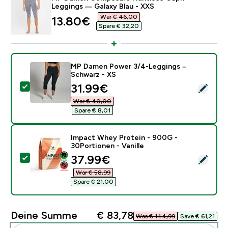
Leggings — Galaxy Blau - XXS
War € 46,00‎
discounted price
13.80€‎
Spare € 32,20‎
MP Damen Power 3/4-Leggings –
Schwarz - XS
discounted price
31.99€‎
Dieses Produkt ausw�hlen - MP Damen Power 3/4-Le
War € 40,00‎
Spare € 8,01‎
Impact Whey Protein - 900G -
30Portionen - Vanille
discounted price
37.99€‎
Dieses Produkt ausw�hlen - Impact Whey Protein - 90
War € 58,99‎
Spare € 21,00‎
Deine Summe
€ 83,78‎
Was € 144,99‎
Save € 61,21‎