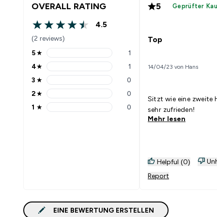
OVERALL RATING
5
Geprüfter Ka
4.5
4.5 out of 5 stars
(2 reviews)
Top
5
★
1
5 stars rating 1 reviews
4
★
1
14/04/23 von Hans
4 stars rating 1 reviews
3
★
0
3 stars rating 0 reviews
2
★
0
2 stars rating 0 reviews
Sitzt wie eine zweite
1
★
0
sehr zufrieden!
1 stars rating 0 reviews
Mehr lesen
Unh
Helpful (0)
Report
EINE BEWERTUNG ERSTELLEN