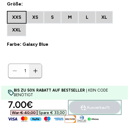
Größe:
XXS
XS
S
M
L
XL
XXL
Farbe: Galaxy Blue
BIS ZU 50% RABATT AUF BESTSELLER
| KEIN CODE
BENÖTIGT
discounted price
7.00€‎
Ausverkauft
War € 40,00‎
Spare € 33,00‎