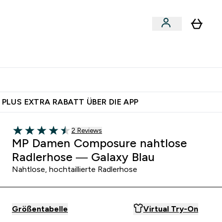
 nach Aktivität
bmenu
essories submenu
Enter Shoppe nach Aktivität submenu
⌄
 dich – bereit?
 PLUS EXTRA RABATT ÜBER DIE APP
2 customer reviews
2 Reviews
4.5 out of 5 stars
MP Damen Composure nahtlose
Radlerhose — Galaxy Blau
Nahtlose, hochtaillierte Radlerhose
Größentabelle
Virtual Try-On