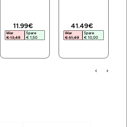
Sc
price
discounted price
discounted price
11.99€‎
41.49€‎
War
Spare
War
Spare
€ 13,49‎
€ 1,50‎
€ 51,49‎
€ 10,00‎
SOFORTKAUF
SOFORTKAUF