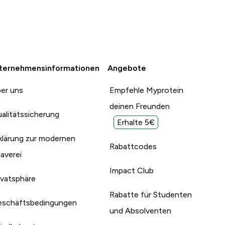
ternehmensinformationen
Angebote
er uns
Empfehle Myprotein
deinen Freunden
alitätssicherung
Erhalte 5€
klärung zur modernen
Rabattcodes
laverei
Impact Club
ivatsphäre
Rabatte für Studenten
schäftsbedingungen
und Absolventen