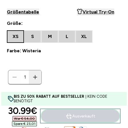
Größentabelle
Virtual Try-On
Größe:
XS
S
M
L
XL
Farbe: Wisteria
BIS ZU 50% RABATT AUF BESTSELLER
| KEIN CODE
BENÖTIGT
discounted price
30.99€‎
Ausverkauft
War € 54,00‎
Spare € 23,01‎