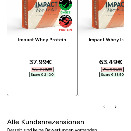
Impact Whey Protein
Impact Whey Isola
discounted price
discounte
37.99€‎
63.49€‎
War € 58,99‎
War € 96,99‎
Spare € 21,00‎
Spare € 33,50‎
SOFORTKAUF
SOFORTKAUF
Alle Kundenrezensionen
Derzeit sind keine Bewertungen vorhanden.