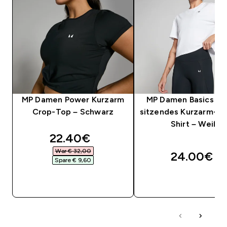
MP Damen Power Kurzarm
MP Damen Basics Lo
Crop-Top – Schwarz
sitzendes Kurzarm-C
Shirt – Weiß
discounted price
22.40€‎
War € 32,00‎
24.00€‎
Spare € 9,60‎
SOFORTKAUF
SOFORTKAUF