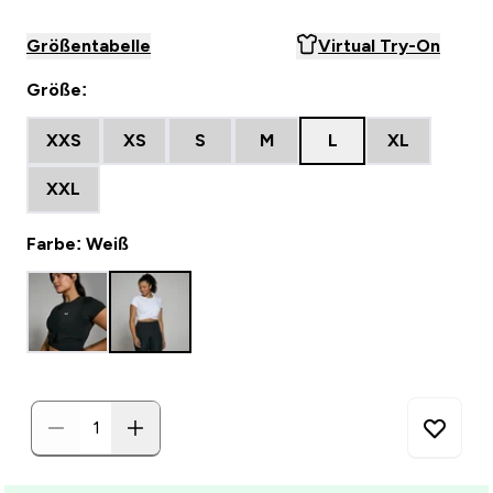
Größentabelle
Virtual Try-On
Größe:
XXS
XS
S
M
L
XL
XXL
Farbe: Weiß