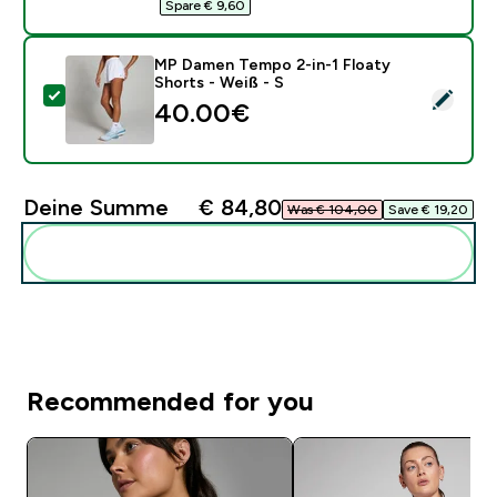
Spare € 9,60‎
MP Damen Tempo 2-in-1 Floaty
Shorts - Weiß - S
Dieses Produkt ausw�hlen - MP Damen Tempo 2-in-1 F
40.00€‎
Deine Summe
€ 84,80‎
Was € 104,00‎
Save € 19,20‎
Diese zu deiner Routine hinzuf�gen
Recommended for you