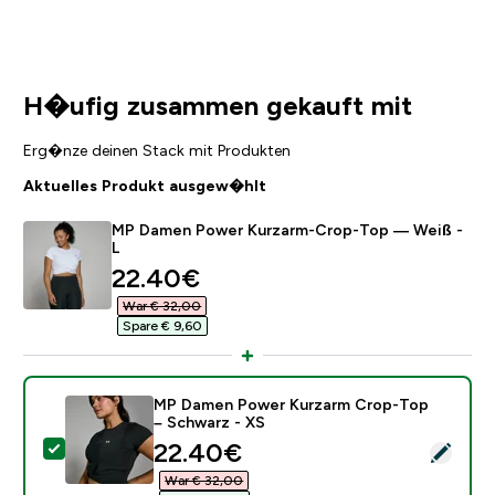
H�ufig zusammen gekauft mit
Erg�nze deinen Stack mit Produkten
Aktuelles Produkt ausgew�hlt
MP Damen Power Kurzarm-Crop-Top — Weiß -
L
discounted price
22.40€‎
War € 32,00‎
Spare € 9,60‎
MP Damen Power Kurzarm Crop-Top
– Schwarz - XS
discounted price
22.40€‎
Dieses Produkt ausw�hlen - MP Damen Power Kurzar
War € 32,00‎