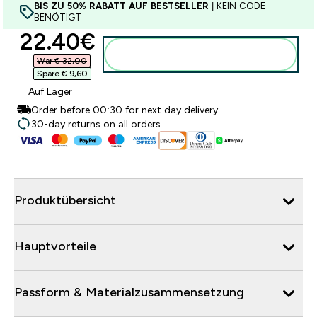
BIS ZU 50% RABATT AUF BESTSELLER
| KEIN CODE
BENÖTIGT
discounted price
22.40€‎
Zum Warenkorb hinzufügen
War € 32,00‎
Spare € 9,60‎
Auf Lager
Order before 00:30 for next day delivery
30-day returns on all orders
Produktübersicht
Hauptvorteile
Passform & Materialzusammensetzung