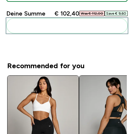
Deine Summe
€ 102,40‎
Was € 112,00‎
Save € 9,60‎
Diese zu deiner Routine hinzuf�gen
Recommended for you