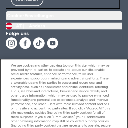
Cookie-Einstellungen
AT |
Ändern
Folge uns
We use cookies and other tracking tools on this site, which may be
provided by third parties, to operate and secure our site, enable
Hilfe Und Informationen
social media features, enhance performance, tailor user
experiences, support our marketing and advertising efforts. These
also enable us and third parties to access and record user and
activity data, such as IP addresses and online identifiers, referring
Produkte
URLs, searches and interactions, browser and device details, and
other usage information, which may be used to provide enhanced
functionality and personalized experiences, analyze and improve
performance, and reach users with more relevant content and ads
on this site and across third party sites. If you click “Accept All” this
Unternehmensinformationen
site may deploy cookies (including third party cookies) for all of
these purposes. If you click “Limit Cookies,” your IP address and
other browsing information may still be collected but only cookies
(including third party cookies) that are necessary to operate, secure