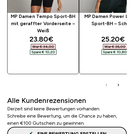
MP Damen Tempo Sport-BH
MP Damen Power Lon
mit geraffter Vorderseite –
Sport-BH – Schwa
Weiß
discounted price
discounte
23.80€‎
25.20€‎
War € 34,00‎
War € 36,00‎
Spare € 10,20‎
Spare € 10,80‎
SOFORTKAUF
SOFORTKAUF
Alle Kundenrezensionen
Derzeit sind keine Bewertungen vorhanden.
Schreibe eine Bewertung, um die Chance zu haben,
einen €100 Gutschein zu gewinnen.
EINE BEWERTUNG ERSTELLEN