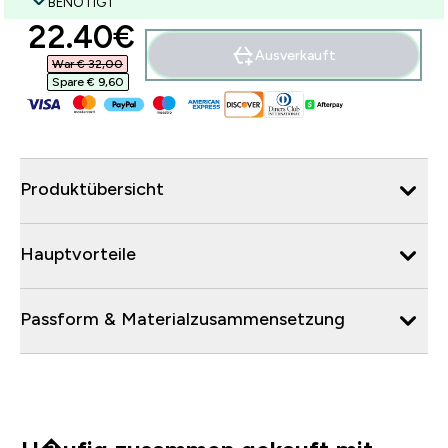
BENÖTIGT
discounted price
22.40€‎
Ausverkauft
War € 32,00‎
Spare € 9,60‎
Produktübersicht
Hauptvorteile
Passform & Materialzusammensetzung