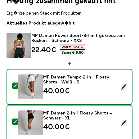
H�ufig zusammen gekauft mit
Erg�nze deinen Stack mit Produkten
Aktuelles Produkt ausgew�hlt
MP Damen Power Sport-BH mit gekreuztem
Rücken – Schwarz - XXS
War € 32,00‎
discounted price
22.40€‎
Spare € 9,60‎
MP Damen Tempo 2-in-1 Floaty
Shorts - Weiß - S
Dieses Produkt ausw�hlen - MP Damen Tempo 2-in-1 F
40.00€‎
MP Damen 2-in-1 Floaty Shorts –
Schwarz - XL
Dieses Produkt ausw�hlen - MP Damen 2-in-1 Floaty 
40.00€‎