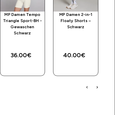
MP Damen Tempo
MP Damen 2-in-1
M
Triangle Sport-BH -
Floaty Shorts –
Gewaschen
Schwarz
Schwarz
R
price
W
36.00€‎
40.00€‎
€
SOFORTKAUF
SOFORTKAUF