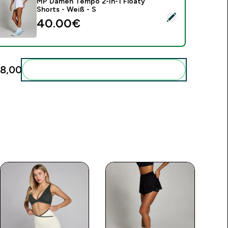
MP Damen Tempo 2-in-1 Floaty
Shorts - Weiß - S
ieses Produkt ausw�hlen - MP Damen Tempo 2-in-1 Floaty Sh
40.00€‎
8,00‎
Diese zu deiner Routine hinzuf�gen