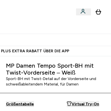
 nach Aktivität
bmenu
essories submenu
Enter Shoppe nach Aktivität submenu
⌄
 dich – bereit?
 PLUS EXTRA RABATT ÜBER DIE APP
MP Damen Tempo Sport-BH mit
Twist-Vorderseite – Weiß
Sport-BH mit Twist-Detail auf der Vorderseite und
schweißableitendem Material, für Damen
Größentabelle
Virtual Try-On