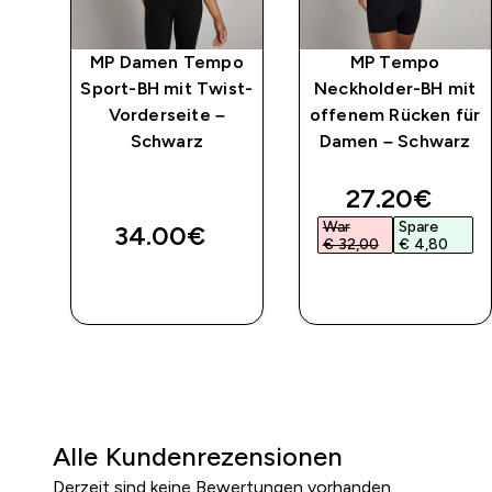
po
MP Damen Tempo
MP Tempo
gs
Sport-BH mit Twist-
Neckholder-BH mit
Vorderseite –
offenem Rücken für
Schwarz
Damen – Schwarz
ed price
discounted 
27.20€‎
War
Spare
34.00€‎
€ 32,00‎
€ 4,80‎
SOFORTKAUF
SOFORTKAUF
Alle Kundenrezensionen
Derzeit sind keine Bewertungen vorhanden.