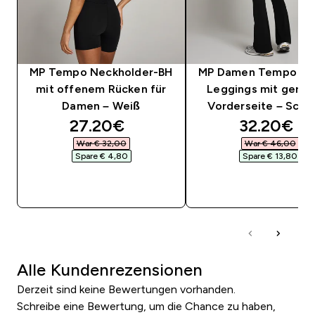
MP Tempo Neckholder-BH
MP Damen Tempo Sc
mit offenem Rücken für
Leggings mit geraf
Damen – Weiß
Vorderseite – Schw
discounted price
discounte
27.20€‎
32.20€‎
War € 32,00‎
War € 46,00‎
Spare € 4,80‎
Spare € 13,80‎
SOFORTKAUF
SOFORTKAUF
Alle Kundenrezensionen
Derzeit sind keine Bewertungen vorhanden.
Schreibe eine Bewertung, um die Chance zu haben,