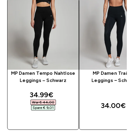
MP Damen Tempo Nahtlose
MP Damen Traini
Leggings – Schwarz
Leggings − Schwa
discounted price
34.99€‎
War € 44,00‎
34.00€‎
Spare € 9,01‎
SOFORTKAUF
SOFORTKAUF