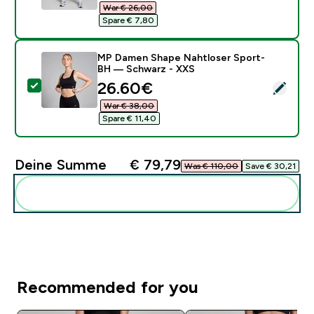
War € 26,00‎
Spare € 7,80‎
MP Damen Shape Nahtloser Sport-
BH — Schwarz - XXS
discounted price
26.60€‎
Dieses Produkt ausw�hlen - MP Damen Shape Nahtlo
War € 38,00‎
Spare € 11,40‎
Deine Summe
€ 79,79‎
Was € 110,00‎
Save € 30,21‎
Diese zu deiner Routine hinzuf�gen
Recommended for you