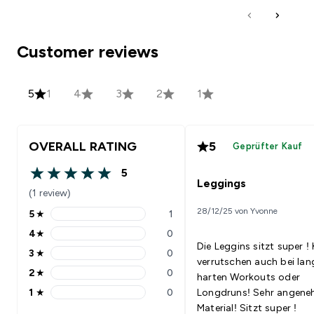
Customer reviews
5
1
4
3
2
1
OVERALL RATING
5
Geprüfter Kauf
5
5 out of 5 stars
Leggings
(1 review)
28/12/25 von Yvonne
5
★
1
5 stars rating 1 reviews
4
★
0
4 stars rating 0 reviews
Die Leggins sitzt super ! 
3
★
0
3 stars rating 0 reviews
verrutschen auch bei lan
2
★
0
harten Workouts oder
2 stars rating 0 reviews
1
★
0
Longdruns! Sehr angenehmes
1 stars rating 0 reviews
Material! Sitzt super !