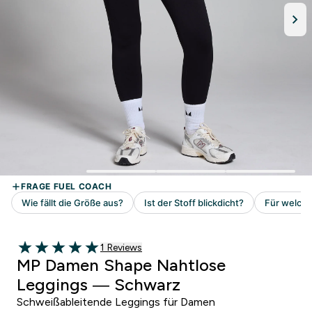
1 customer reviews
1 Reviews
5 out of 5 stars
MP Damen Shape Nahtlose
Leggings — Schwarz
Schweißableitende Leggings für Damen