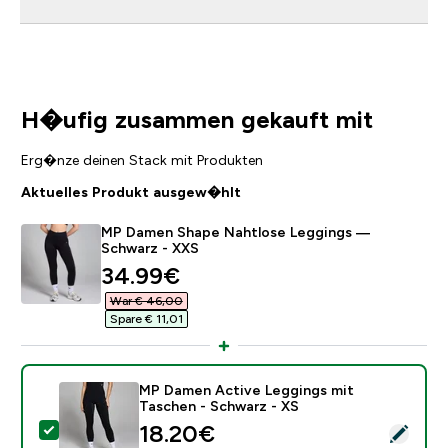
H�ufig zusammen gekauft mit
Erg�nze deinen Stack mit Produkten
Aktuelles Produkt ausgew�hlt
MP Damen Shape Nahtlose Leggings —
Schwarz - XXS
discounted price
34.99€‎
War € 46,00‎
Spare € 11,01‎
MP Damen Active Leggings mit
Taschen - Schwarz - XS
discounted price
18.20€‎
Dieses Produkt ausw�hlen - MP Damen Active Leggin