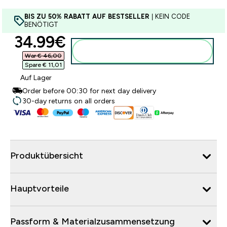
BIS ZU 50% RABATT AUF BESTSELLER
| KEIN CODE
BENÖTIGT
discounted price
34.99€‎
Zum Warenkorb hinzufügen
War € 46,00‎
Spare € 11,01‎
Auf Lager
Order before 00:30 for next day delivery
30-day returns on all orders
Produktübersicht
Hauptvorteile
Passform & Materialzusammensetzung