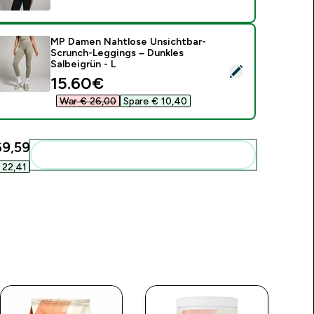
MP Damen Nahtlose Unsichtbar-
Scrunch-Leggings – Dunkles
Salbeigrün - L
ieses Produkt ausw�hlen - MP Damen Nahtlose Unsichtbar-Sc
discounted price
15.60€‎
War € 26,00‎
Spare € 10,40‎
9,59‎
Diese zu deiner Routine hinzuf�gen
22,41‎