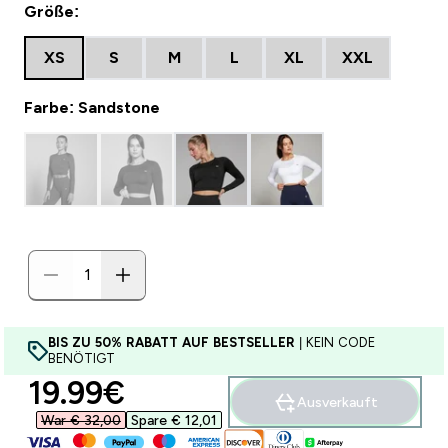
Größe:
XS
S
M
L
XL
XXL
Farbe: Sandstone
BIS ZU 50% RABATT AUF BESTSELLER
| KEIN CODE
BENÖTIGT
discounted price
19.99€‎
Ausverkauft
War € 32,00‎
Spare € 12,01‎