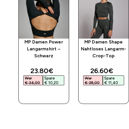
MP Damen Power
MP Damen Shape
Langarmshirt –
Nahtloses Langarm-
Schwarz
Crop-Top
ed price
discounted price
discounted 
23.80€‎
26.60€‎
War
Spare
War
Spare
€ 34,00‎
€ 10,20‎
€ 38,00‎
€ 11,40‎
SOFORTKAUF
SOFORTKAUF