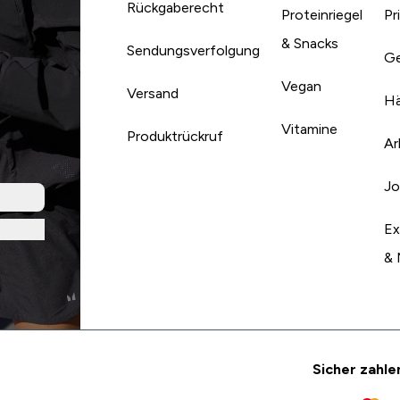
Rückgaberecht
Proteinriegel
Pr
& Snacks
Sendungsverfolgung
Ge
Vegan
Versand
Hä
Vitamine
Produktrückruf
Ar
Jo
Ex
& 
Sicher zahle