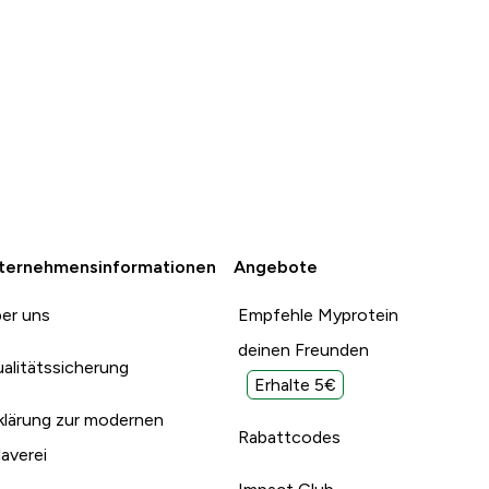
ternehmensinformationen
Angebote
er uns
Empfehle Myprotein
deinen Freunden
alitätssicherung
Erhalte 5€
klärung zur modernen
Rabattcodes
laverei