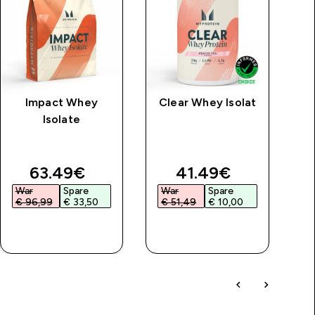
Impact Whey
Clear Whey Isolat
M
Isolate
L
K
price
discounted price
discounted price
63.49€‎
41.49€‎
War
Spare
War
Spare
€ 96,99‎
€ 33,50‎
€ 51,49‎
€ 10,00‎
SOFORTKAUF
SOFORTKAUF