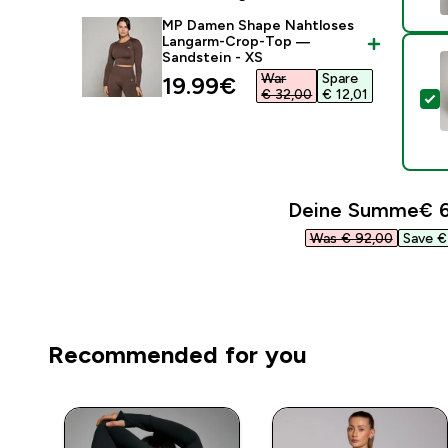
MP Damen Shape Nahtloses
Langarm-Crop-Top —
Sandstein - XS
War
Spare
discounted price
19.99€‎
€ 32,00‎
€ 12,01‎
D
Deine Summe
€ 6
Was € 92,00‎
Save € 
Recommended for you