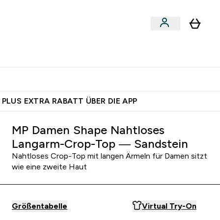
 nach Aktivität
bmenu
essories submenu
Enter Shoppe nach Aktivität submenu
⌄
 dich – bereit?
 PLUS EXTRA RABATT ÜBER DIE APP
MP Damen Shape Nahtloses
Langarm-Crop-Top — Sandstein
Nahtloses Crop-Top mit langen Ärmeln für Damen sitzt
wie eine zweite Haut
Größentabelle
Virtual Try-On