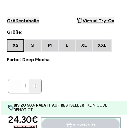
Größentabelle
Virtual Try-On
Größe:
XS
S
M
L
XL
XXL
Farbe: Deep Mocha
BIS ZU 50% RABATT AUF BESTSELLER
| KEIN CODE
BENÖTIGT
discounted price
24.30€‎
Ausverkauft
War € 54,00‎