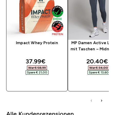
Impact Whey Protein
MP Damen Active Leg
mit Taschen – Midnigh
discounted price
discounte
37.99€‎
20.40€‎
War € 58,99‎
War € 34,00‎
Spare € 21,00‎
Spare € 13,60‎
SOFORTKAUF
SOFORTKAUF
Alle Kundenrezensionen