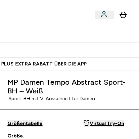
 nach Aktivität
bmenu
essories submenu
Enter Shoppe nach Aktivität submenu
⌄
 dich – bereit?
 PLUS EXTRA RABATT ÜBER DIE APP
MP Damen Tempo Abstract Sport-
BH – Weiß
Sport-BH mit V-Ausschnitt für Damen
Größentabelle
Virtual Try-On
Größe: