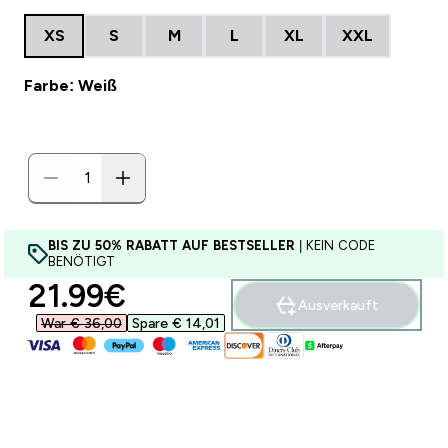
XS
S
M
L
XL
XXL
Farbe: Weiß
BIS ZU 50% RABATT AUF BESTSELLER
| KEIN CODE
BENÖTIGT
discounted price
21.99€‎
Ausverkauft
War € 36,00‎
Spare € 14,01‎