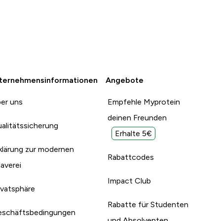
ternehmensinformationen
Angebote
er uns
Empfehle Myprotein
deinen Freunden
alitätssicherung
Erhalte 5€
klärung zur modernen
Rabattcodes
laverei
Impact Club
ivatsphäre
Rabatte für Studenten
schäftsbedingungen
und Absolventen