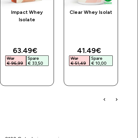
Impact Whey
Clear Whey Isolat
M
Isolate
discounted price
discounted price
63.49€‎
41.49€‎
War
Spare
War
Spare
€ 96,99‎
€ 33,50‎
€ 51,49‎
€ 10,00‎
SOFORTKAUF
SOFORTKAUF