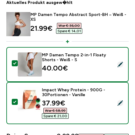
Aktuelles Produkt ausgew�hlt
MP Damen Tempo Abstract Sport-BH – Weiß -
XS
War € 36,00‎
discounted price
21.99€‎
Spare € 14,01‎
MP Damen Tempo 2-in-1 Floaty
Shorts - Weiß - S
Dieses Produkt ausw�hlen - MP Damen Tempo 2-in-1 F
40.00€‎
Impact Whey Protein - 900G -
30Portionen - Vanille
discounted price
37.99€‎
Dieses Produkt ausw�hlen - Impact Whey Protein - 90
War € 58,99‎
Spare € 21,00‎