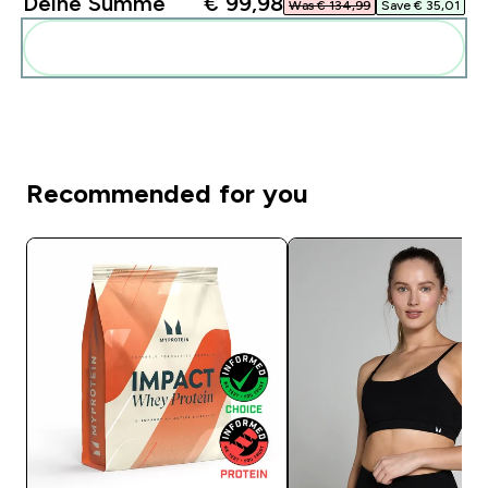
Deine Summe
€ 99,98‎
Was € 134,99‎
Save € 35,01‎
Diese zu deiner Routine hinzuf�gen
Recommended for you