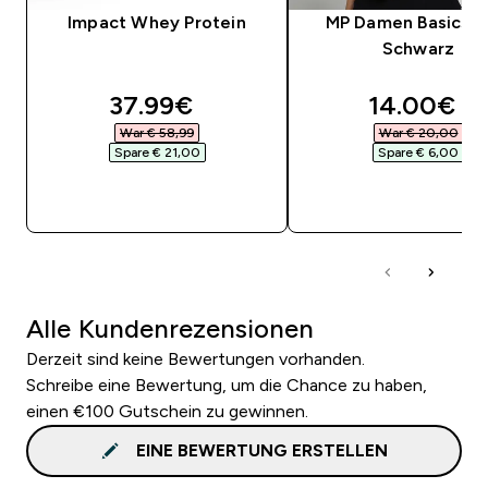
Impact Whey Protein
MP Damen Basics B
Schwarz
discounted price
discounte
37.99€‎
14.00€‎
War € 58,99‎
War € 20,00‎
Spare € 21,00‎
Spare € 6,00‎
SOFORTKAUF
SOFORTKAUF
Alle Kundenrezensionen
Derzeit sind keine Bewertungen vorhanden.
Schreibe eine Bewertung, um die Chance zu haben,
einen €100 Gutschein zu gewinnen.
EINE BEWERTUNG ERSTELLEN