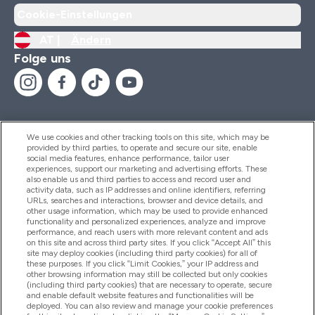
Cookie-Einstellungen
AT |
Ändern
Folge uns
We use cookies and other tracking tools on this site, which may be
provided by third parties, to operate and secure our site, enable
Hilfe Und Informationen
social media features, enhance performance, tailor user
experiences, support our marketing and advertising efforts. These
also enable us and third parties to access and record user and
activity data, such as IP addresses and online identifiers, referring
Produkte
URLs, searches and interactions, browser and device details, and
other usage information, which may be used to provide enhanced
functionality and personalized experiences, analyze and improve
performance, and reach users with more relevant content and ads
on this site and across third party sites. If you click “Accept All” this
Unternehmensinformationen
site may deploy cookies (including third party cookies) for all of
these purposes. If you click “Limit Cookies,” your IP address and
other browsing information may still be collected but only cookies
(including third party cookies) that are necessary to operate, secure
Angebote
and enable default website features and functionalities will be
deployed. You can also review and manage your cookie preferences