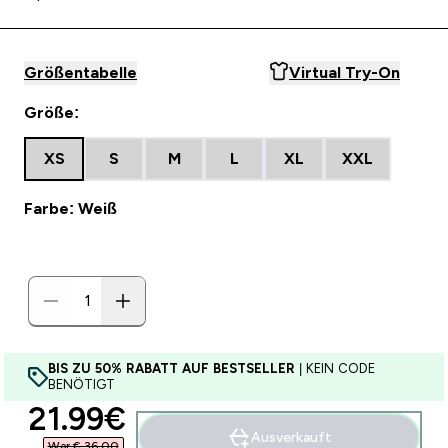
Größentabelle
Virtual Try-On
Größe:
XS
S
M
L
XL
XXL
Farbe: Weiß
BIS ZU 50% RABATT AUF BESTSELLER
| KEIN CODE
BENÖTIGT
discounted price
21.99€‎
Ausverkauft
War € 36,00‎