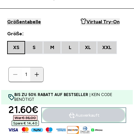
Größentabelle
Virtual Try-On
Größe:
XS
S
M
L
XL
XXL
BIS ZU 50% RABATT AUF BESTSELLER
| KEIN CODE
BENÖTIGT
discounted price
21.60€‎
Ausverkauft
War € 36,00‎
Spare € 14,40‎