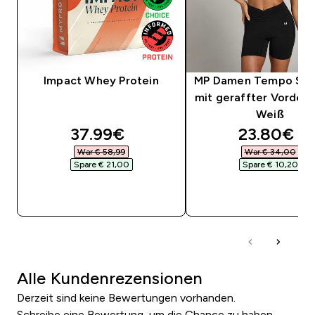
Impact Whey Protein
MP Damen Tempo Spo
mit geraffter Vorders
Weiß
discounted price
discounte
37.99€‎
23.80€‎
War € 58,99‎
War € 34,00‎
Spare € 21,00‎
Spare € 10,20‎
SOFORTKAUF
SOFORTKAUF
Alle Kundenrezensionen
Derzeit sind keine Bewertungen vorhanden.
Schreibe eine Bewertung, um die Chance zu haben,