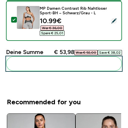
MP Damen Contrast Rib Nahtloser
Sport-BH – Schwarz/Grau - L
discounted price
10.99€‎
Dieses Produkt ausw�hlen - MP Damen Contrast Rib 
War € 36,00‎
Spare € 25,01‎
Deine Summe
€ 53,98‎
Was € 92,00‎
Save € 38,02‎
Diese zu deiner Routine hinzuf�gen
Recommended for you