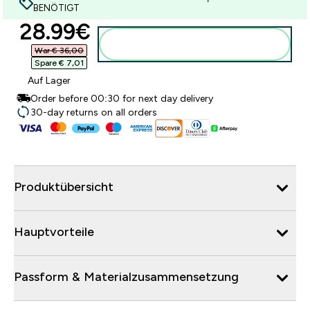
BENÖTIGT
discounted price
28.99€‎
Zum Warenkorb hinzufügen
War € 36,00‎
Spare € 7,01‎
Auf Lager
Order before 00:30 for next day delivery
30-day returns on all orders
Produktübersicht
Hauptvorteile
Passform & Materialzusammensetzung