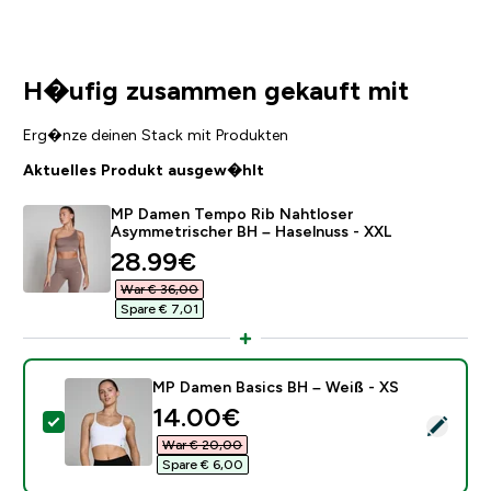
H�ufig zusammen gekauft mit
Erg�nze deinen Stack mit Produkten
Aktuelles Produkt ausgew�hlt
MP Damen Tempo Rib Nahtloser
Asymmetrischer BH – Haselnuss - XXL
discounted price
28.99€‎
War € 36,00‎
Spare € 7,01‎
MP Damen Basics BH – Weiß - XS
discounted price
14.00€‎
Dieses Produkt ausw�hlen - MP Damen Basics BH – 
War € 20,00‎
Spare € 6,00‎