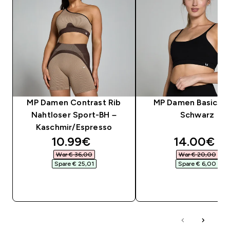
MP Damen Contrast Rib
MP Damen Basics B
Nahtloser Sport-BH –
Schwarz
Kaschmir/Espresso
discounted price
discounte
10.99€‎
14.00€‎
War € 36,00‎
War € 20,00‎
Spare € 25,01‎
Spare € 6,00‎
SOFORTKAUF
SOFORTKAUF