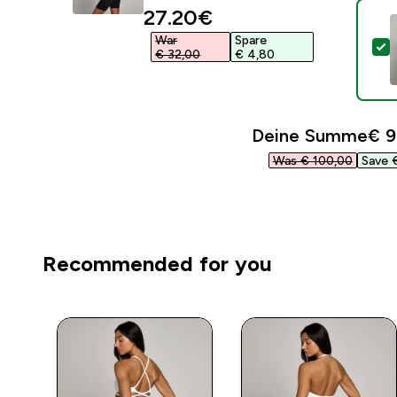
discounted price
27.20€‎
War
Spare
D
€ 32,00‎
€ 4,80‎
Deine Summe
€ 9
Was € 100,00‎
Save €
Recommended for you