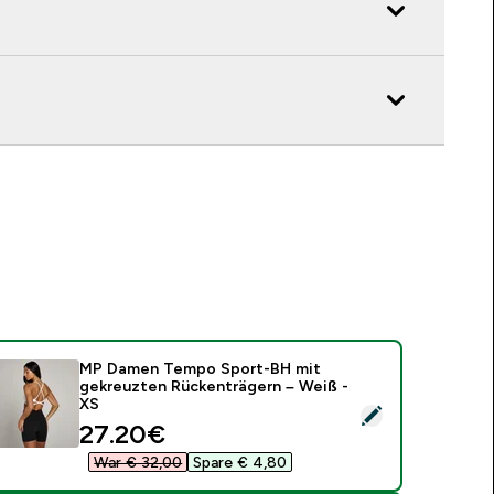
MP Damen Tempo Sport-BH mit
gekreuzten Rückenträgern – Weiß -
XS
ieses Produkt ausw�hlen - MP Damen Tempo Sport-BH mit ge
discounted price
27.20€‎
War € 32,00‎
Spare € 4,80‎