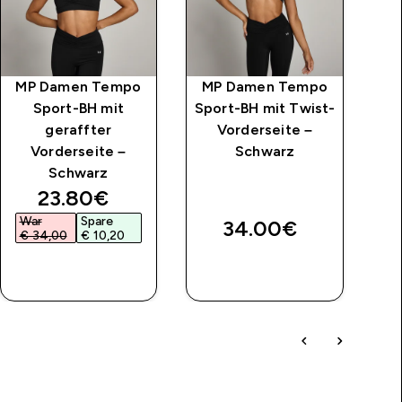
MP Damen Tempo
MP Damen Tempo
M
Sport-BH mit
Sport-BH mit Twist-
Sp
geraffter
Vorderseite –
Vorderseite –
Schwarz
Schwarz
price
discounted price
23.80€‎
War
Spare
34.00€‎
€ 34,00‎
€ 10,20‎
SOFORTKAUF
SOFORTKAUF