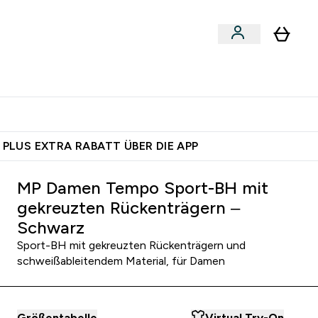
 nach Aktivität
bmenu
essories submenu
Enter Shoppe nach Aktivität submenu
⌄
 dich – bereit?
 PLUS EXTRA RABATT ÜBER DIE APP
MP Damen Tempo Sport-BH mit
gekreuzten Rückenträgern –
Schwarz
Sport-BH mit gekreuzten Rückenträgern und
schweißableitendem Material, für Damen
Größentabelle
Virtual Try-On