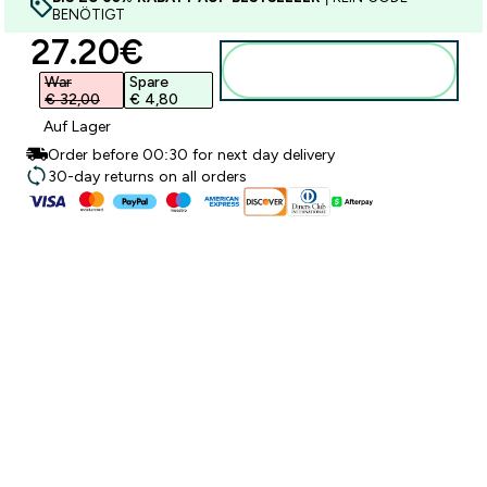
BENÖTIGT
discounted price
27.20€‎
Zum Warenkorb
hinzufügen
War
Spare
€ 32,00‎
€ 4,80‎
Auf Lager
Order before 00:30 for next day delivery
30-day returns on all orders