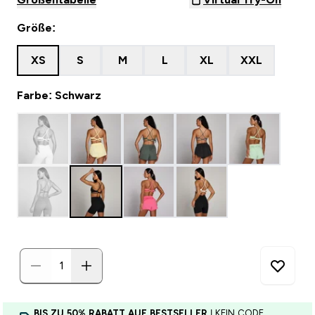
Größe:
XS
S
M
L
XL
XXL
Farbe: Schwarz
BIS ZU 50% RABATT AUF BESTSELLER
| KEIN CODE