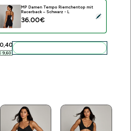
MP Damen Tempo Riemchentop mit
Racerback – Schwarz - L
ieses Produkt ausw�hlen - MP Damen Tempo Riemchentop mi
36.00€‎
0,40‎
Diese zu deiner Routine hinzuf�gen
 9,60‎