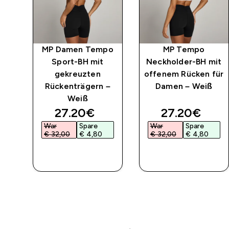
MP Damen Tempo
MP Tempo
mit
Sport-BH mit
Neckholder-BH mit
für
gekreuzten
offenem Rücken für
rz
Rückenträgern –
Damen – Weiß
Weiß
ed price
discounted price
discounted 
27.20€‎
27.20€‎
War
Spare
War
Spare
€ 32,00‎
€ 4,80‎
€ 32,00‎
€ 4,80‎
SOFORTKAUF
SOFORTKAUF