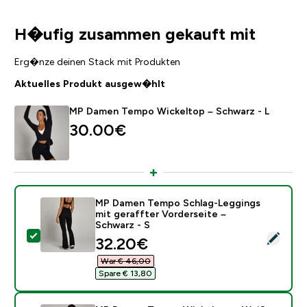
H�ufig zusammen gekauft mit
Erg�nze deinen Stack mit Produkten
Aktuelles Produkt ausgew�hlt
MP Damen Tempo Wickeltop – Schwarz - L
30.00€‎
MP Damen Tempo Schlag-Leggings
mit geraffter Vorderseite –
Schwarz - S
Dieses Produkt ausw�hlen - MP Damen Tempo Schlag-L
discounted price
32.20€‎
War € 46,00‎
Spare € 13,80‎