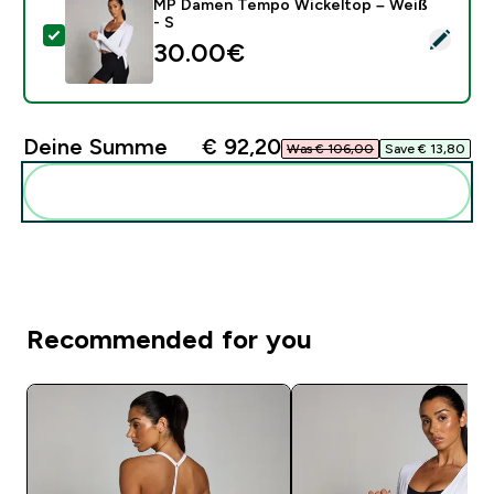
MP Damen Tempo Wickeltop – Weiß
- S
Dieses Produkt ausw�hlen - MP Damen Tempo Wickel
30.00€‎
Deine Summe
€ 92,20‎
Was € 106,00‎
Save € 13,80‎
Diese zu deiner Routine hinzuf�gen
Recommended for you