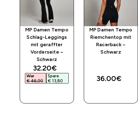
po
MP Damen Tempo
MP Damen Tempo
iß
Schlag-Leggings
Riemchentop mit
mit geraffter
Racerback –
Vorderseite –
Schwarz
Schwarz
discounted price
32.20€‎
War
Spare
36.00€‎
€ 46,00‎
€ 13,80‎
SOFORTKAUF
SOFORTKAUF