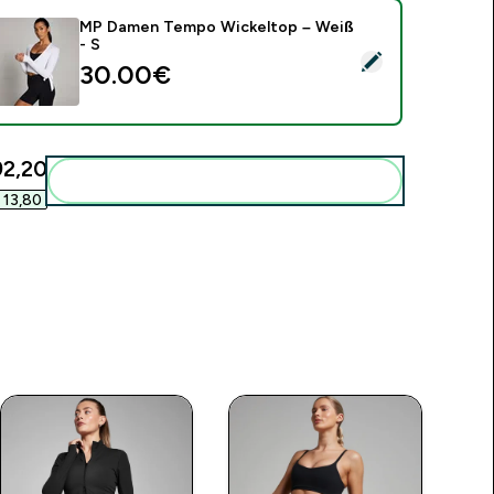
MP Damen Tempo Wickeltop – Weiß
- S
ieses Produkt ausw�hlen - MP Damen Tempo Wickeltop – We
30.00€‎
2,20‎
Diese zu deiner Routine hinzuf�gen
13,80‎