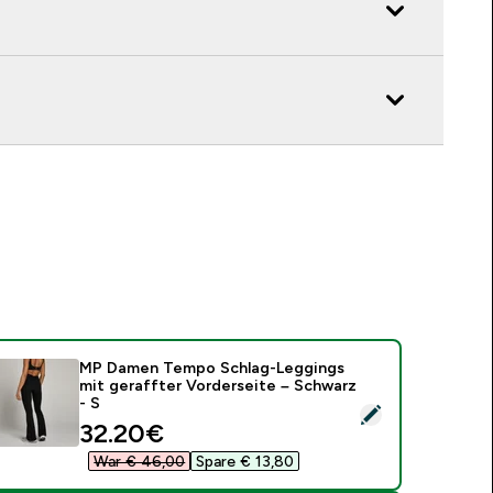
MP Damen Tempo Schlag-Leggings
mit geraffter Vorderseite – Schwarz
- S
ieses Produkt ausw�hlen - MP Damen Tempo Schlag-Leggings 
discounted price
32.20€‎
War € 46,00‎
Spare € 13,80‎