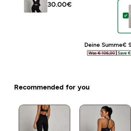
30.00€‎
D
Deine Summe
€ 9
Was € 106,00‎
Save € 
Recommended for you