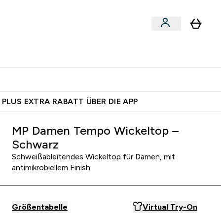
 nach Aktivität
bmenu
essories submenu
Enter Shoppe nach Aktivität submenu
⌄
 dich – bereit?
 PLUS EXTRA RABATT ÜBER DIE APP
MP Damen Tempo Wickeltop –
Schwarz
Schweißableitendes Wickeltop für Damen, mit
antimikrobiellem Finish
Größentabelle
Virtual Try-On