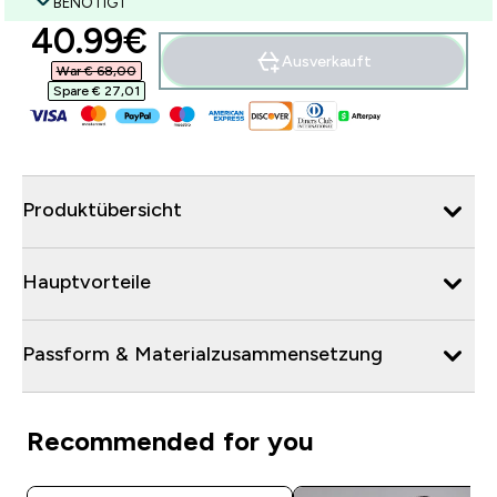
BENÖTIGT
discounted price
40.99€‎
Ausverkauft
War € 68,00‎
Spare € 27,01‎
Produktübersicht
Hauptvorteile
Passform & Materialzusammensetzung
Recommended for you