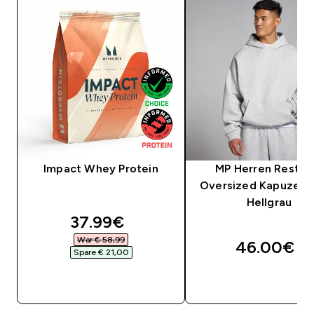
Impact Whey Protein
MP Herren Rest D
Oversized Kapuzenpu
Hellgrau
discounted price
37.99€‎
War € 58,99‎
46.00€‎
Spare € 21,00‎
SOFORTKAUF
SOFORTKAUF