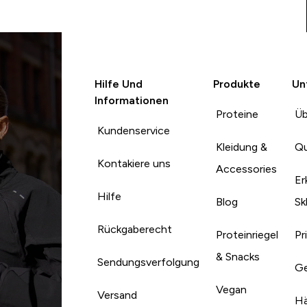
Hilfe Und
Produkte
Un
Informationen
Proteine
Üb
Kundenservice
Kleidung &
Qu
Kontakiere uns
Accessories
Er
Hilfe
Blog
Sk
Rückgaberecht
Proteinriegel
Pr
& Snacks
Sendungsverfolgung
Ge
Vegan
Versand
Hä