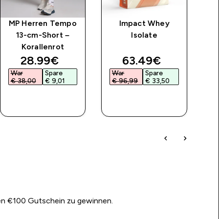
MP Herren Tempo
Impact Whey
C
13-cm-Short –
Isolate
Korallenrot
discounted price
discounted price
28.99€‎
63.49€‎
War
Spare
War
Spare
W
€ 38,00‎
€ 9,01‎
€ 96,99‎
€ 33,50‎
€
SOFORTKAUF
SOFORTKAUF
nen €100 Gutschein zu gewinnen.