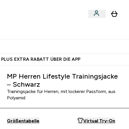
 nach Aktivität
bmenu
essories submenu
Enter Shoppe nach Aktivität submenu
⌄
 dich – bereit?
 PLUS EXTRA RABATT ÜBER DIE APP
MP Herren Lifestyle Trainingsjacke
– Schwarz
Trainingsjacke für Herren, mit lockerer Passform, aus
Polyamid
Größentabelle
Virtual Try-On