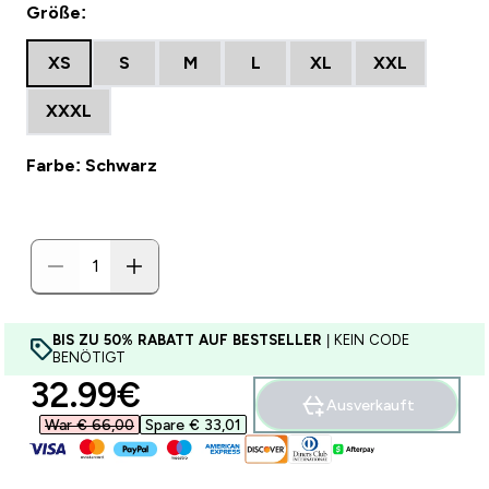
Größe:
XS
S
M
L
XL
XXL
XXXL
Farbe: Schwarz
BIS ZU 50% RABATT AUF BESTSELLER
| KEIN CODE
BENÖTIGT
discounted price
32.99€‎
Ausverkauft
War € 66,00‎
Spare € 33,01‎