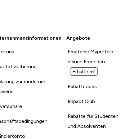
ternehmensinformationen
Angebote
er uns
Empfehle Myprotein
deinen Freunden
alitätssicherung
Erhalte 5€
klärung zur modernen
Rabattcodes
laverei
Impact Club
ivatsphäre
Rabatte für Studenten
schäftsbedingungen
und Absolventen
ndlerkonto