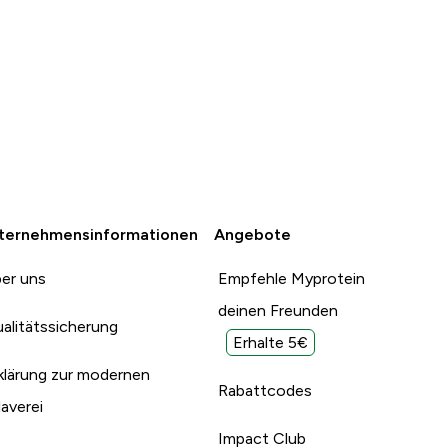
ternehmensinformationen
Angebote
er uns
Empfehle Myprotein
deinen Freunden
alitätssicherung
Erhalte 5€
klärung zur modernen
Rabattcodes
laverei
Impact Club