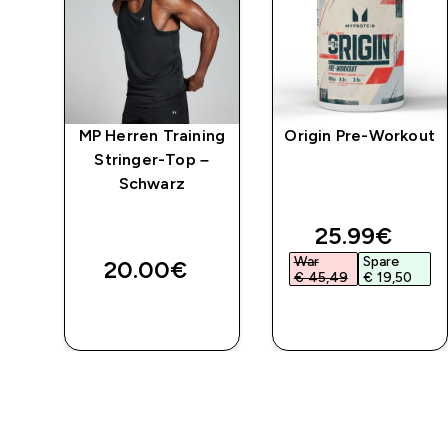
Day
MP Herren Training
Origin Pre-Workout
–
Stringer-Top –
Schwarz
discounted 
25.99€‎
War
Spare
20.00€‎
€ 45,49‎
€ 19,50‎
SOFORTKAUF
SOFORTKAUF