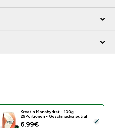
Kreatin Monohydrat - 100g -
29Portionen - Geschmacksneutral
ieses Produkt ausw�hlen - Kreatin Monohydrat - 100g - 29P
discounted price
6.99€‎