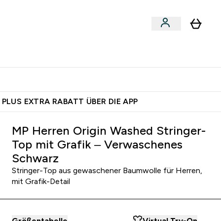
 nach Aktivität
bmenu
essories submenu
Enter Shoppe nach Aktivität submenu
⌄
 dich – bereit?
 PLUS EXTRA RABATT ÜBER DIE APP
MP Herren Origin Washed Stringer-
Top mit Grafik – Verwaschenes
Schwarz
Stringer-Top aus gewaschener Baumwolle für Herren,
mit Grafik-Detail
Größentabelle
Virtual Try-On