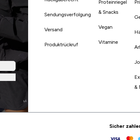
Proteinriegel
Pr
& Snacks
Sendungsverfolgung
Ge
Vegan
Versand
Hä
Vitamine
Produktrückruf
Ar
Jo
Ex
& 
Sicher zahle