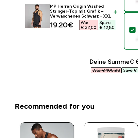
MP Herren Origin Washed
Stringer-Top mit Grafik –
Verwaschenes Schwarz - XXL
War
Spare
discounted price
19.20€‎
€ 32,00‎
€ 12,80‎
D
Deine Summe
€ 6
Was € 100,98‎
Save € 
Recommended for you