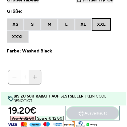
Größe:
XS
S
M
L
XL
XXL
XXXL
Farbe: Washed Black
BIS ZU 50% RABATT AUF BESTSELLER
| KEIN CODE
BENÖTIGT
discounted price
19.20€‎
Ausverkauft
War € 32,00‎
Spare € 12,80‎