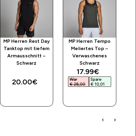
MP Herren Rest Day
MP Herren Tempo
M
Tanktop mit tiefem
Meliertes Top –
Armausschnitt –
Verwaschenes
Schwarz
Schwarz
price
discounted price
17.99€‎
War
Spare
W
20.00€‎
€ 28,00‎
€ 10,01‎
€
SOFORTKAUF
SOFORTKAUF