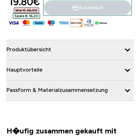
discounted price
19.80€‎
Ausverkauft
War € 36,00‎
Spare € 16,20‎
Produktübersicht
Hauptvorteile
Passform & Materialzusammensetzung
H�ufig zusammen gekauft mit