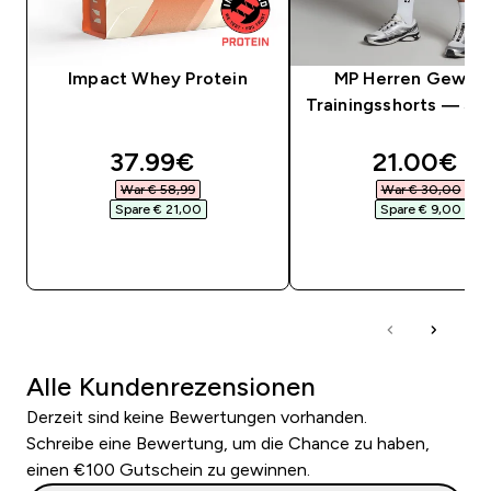
Impact Whey Protein
MP Herren Geweb
Trainingsshorts — Sc
discounted price
discounte
37.99€‎
21.00€‎
War € 58,99‎
War € 30,00‎
Spare € 21,00‎
Spare € 9,00‎
SOFORTKAUF
SOFORTKAUF
Alle Kundenrezensionen
Derzeit sind keine Bewertungen vorhanden.
Schreibe eine Bewertung, um die Chance zu haben,
einen €100 Gutschein zu gewinnen.