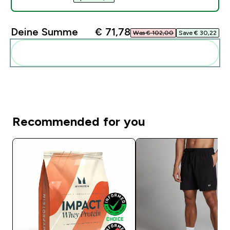
Deine Summe
€ 71,78‎
Was € 102,00‎
Save € 30,22‎
Diese zu deiner Routine hinzuf�gen
Recommended for you