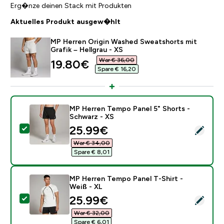
Erg�nze deinen Stack mit Produkten
Aktuelles Produkt ausgew�hlt
MP Herren Origin Washed Sweatshorts mit
Grafik – Hellgrau - XS
War € 36,00‎
discounted price
19.80€‎
Spare € 16,20‎
MP Herren Tempo Panel 5" Shorts -
Schwarz - XS
discounted price
25.99€‎
Dieses Produkt ausw�hlen - MP Herren Tempo Panel 5
War € 34,00‎
Spare € 8,01‎
MP Herren Tempo Panel T-Shirt -
Weiß - XL
discounted price
25.99€‎
Dieses Produkt ausw�hlen - MP Herren Tempo Panel T
War € 32,00‎
Spare € 6,01‎