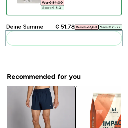
War € 34,00‎
Spare € 8,01‎
Deine Summe
€ 51,78‎
Was € 77,00‎
Save € 25,22‎
Diese zu deiner Routine hinzuf�gen
Recommended for you