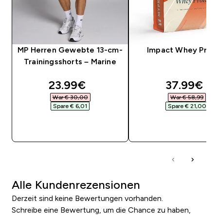
MP Herren Gewebte 13-cm-
Impact Whey Prot
Trainingsshorts – Marine
discounted price
discounte
23.99€‎
37.99€‎
War € 30,00‎
War € 58,99‎
Spare € 6,01‎
Spare € 21,00‎
SOFORTKAUF
SOFORTKAUF
Alle Kundenrezensionen
Derzeit sind keine Bewertungen vorhanden.
Schreibe eine Bewertung, um die Chance zu haben,