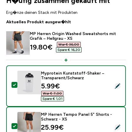
H�ufig zusammen gekauft mit
Erg�nze deinen Stack mit Produkten
Aktuelles Produkt ausgew�hlt
MP Herren Origin Washed Sweatshorts mit
Grafik – Hellgrau - XS
War € 36,00‎
discounted price
19.80€‎
Spare € 16,20‎
Myprotein Kunststoff-Shaker –
Transparent/Schwarz
discounted price
5.99€‎
Dieses Produkt ausw�hlen - Myprotein Kunststoff-S
War € 7,00‎
Spare € 1,01‎
MP Herren Tempo Panel 5" Shorts -
Schwarz - XS
discounted price
25.99€‎
Dieses Produkt ausw�hlen - MP Herren Tempo Panel 5