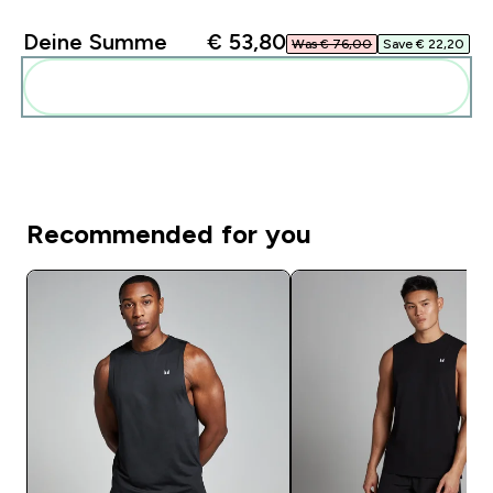
Deine Summe
€ 53,80‎
Was € 76,00‎
Save € 22,20‎
Diese zu deiner Routine hinzuf�gen
Recommended for you