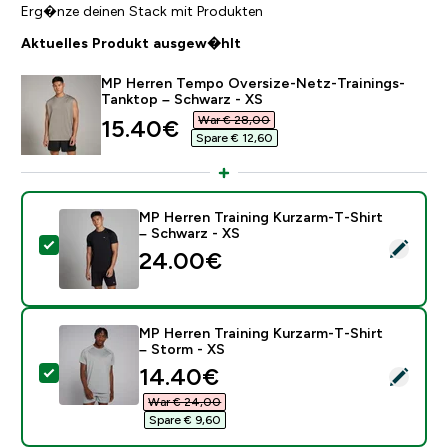
Erg�nze deinen Stack mit Produkten
Aktuelles Produkt ausgew�hlt
MP Herren Tempo Oversize-Netz-Trainings-
Tanktop – Schwarz - XS
War € 28,00‎
discounted price
15.40€‎
Spare € 12,60‎
MP Herren Training Kurzarm-T-Shirt
– Schwarz - XS
Dieses Produkt ausw�hlen - MP Herren Training Kurza
24.00€‎
MP Herren Training Kurzarm-T-Shirt
– Storm - XS
discounted price
14.40€‎
Dieses Produkt ausw�hlen - MP Herren Training Kurza
War € 24,00‎
Spare € 9,60‎