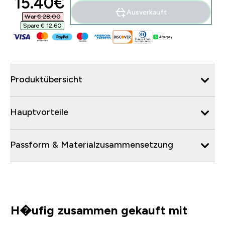
discounted price
15.40€‎
Ausverkauft
War € 28,00‎
Spare € 12,60‎
Produktübersicht
Hauptvorteile
Passform & Materialzusammensetzung
H�ufig zusammen gekauft mit