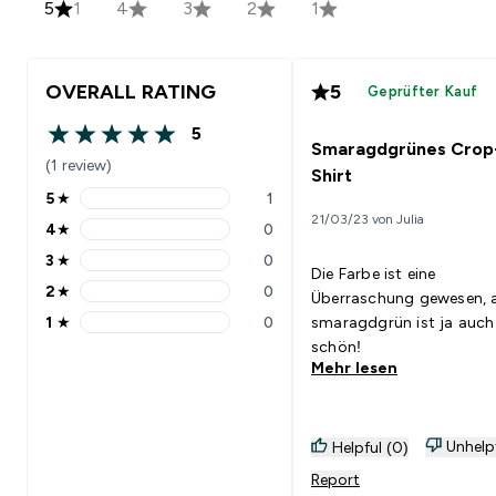
5
1
4
3
2
1
OVERALL RATING
5
Geprüfter Kauf
5
5 out of 5 stars
Smaragdgrünes Crop
(1 review)
Shirt
5
★
1
5 stars rating 1 reviews
21/03/23 von Julia
4
★
0
4 stars rating 0 reviews
3
★
0
3 stars rating 0 reviews
Die Farbe ist eine
2
★
0
Überraschung gewesen, 
2 stars rating 0 reviews
1
★
0
smaragdgrün ist ja auch
1 stars rating 0 reviews
schön!
Mehr lesen
Unhelp
Helpful (0)
Report