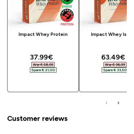
Impact Whey Protein
Impact Whey Isola
discounted price
discounte
37.99€‎
63.49€‎
War € 58,99‎
War € 96,99‎
Spare € 21,00‎
Spare € 33,50‎
SOFORTKAUF
SOFORTKAUF
Customer reviews