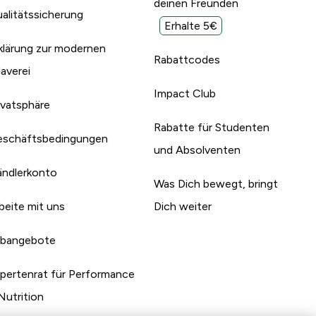
deinen Freunden
alitätssicherung
Erhalte 5€
klärung zur modernen
Rabattcodes
laverei
Impact Club
ivatsphäre
Rabatte für Studenten
schäftsbedingungen
und Absolventen
ndlerkonto
Was Dich bewegt, bringt
beite mit uns
Dich weiter
bangebote
pertenrat für Performance
Nutrition