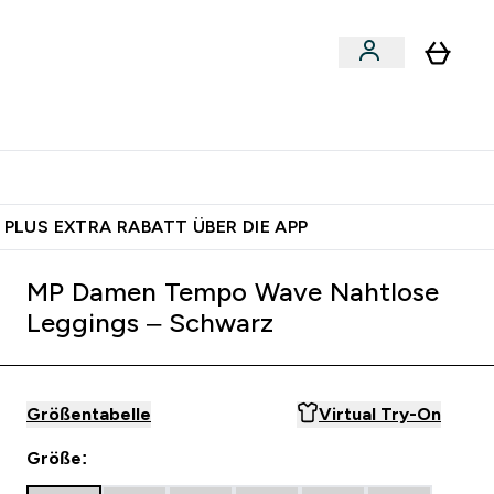
 nach Aktivität
bmenu
essories submenu
Enter Shoppe nach Aktivität submenu
⌄
 dich – bereit?
 PLUS EXTRA RABATT ÜBER DIE APP
MP Damen Tempo Wave Nahtlose
Leggings – Schwarz
Größentabelle
Virtual Try-On
Größe: