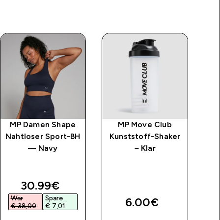
MP Damen Shape
MP Move Club
M
Nahtloser Sport-BH
Kunststoff-Shaker
Na
— Navy
– Klar
price
discounted price
30.99€‎
War
Spare
W
6.00€‎
€ 38,00‎
€ 7,01‎
€