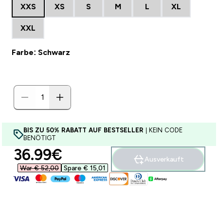
XXS
XS
S
M
L
XL
XXL
Farbe: Schwarz
BIS ZU 50% RABATT AUF BESTSELLER
| KEIN CODE
BENÖTIGT
discounted price
36.99€‎
Ausverkauft
War € 52,00‎
Spare € 15,01‎